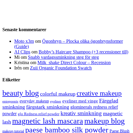
Senaste kommentarer
Moto x3m
om
Ögonbryn – Plocka olika ögonbrynsformer
(Guide)
AI Clips
om
Bobby’s Haircare Shampoo (+3 recensioner till)
Mi
om
Snabb vardagssminkning steg för steg
Kristina
om
Milk_shake Direct Colour – Recension
Irén
om
Zuii Organic Foundation Swatch
Etiketter
beauty blog
creative makeup
colorful makeup
Färgglad
eyeliner med vinge
everyday makeup
eyeliner
entreprenör
sminkning
färgstark sminkning
glominerals redness relief
kreativ sminkning
magnetic
powder
glo Redness relief powder
magnetic lash mascara
makeup blog
lash
paese bamboo silk powder
Paese Blush
makeup tutorial