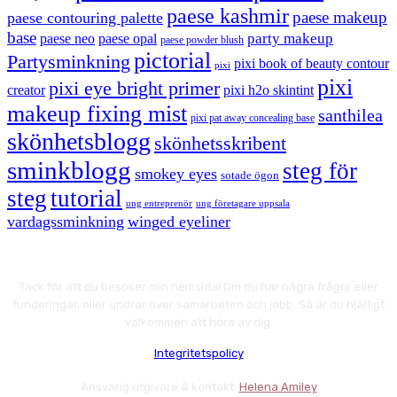
paese kashmir
paese makeup
paese contouring palette
base
party makeup
paese neo
paese opal
paese powder blush
pictorial
Partysminkning
pixi book of beauty contour
pixi
pixi
pixi eye bright primer
creator
pixi h2o skintint
makeup fixing mist
santhilea
pixi pat away concealing base
skönhetsblogg
skönhetsskribent
sminkblogg
steg för
smokey eyes
sotade ögon
steg
tutorial
ung entreprenör
ung företagare uppsala
vardagssminkning
winged eyeliner
Tack för att du besöker min hemsida! Om du har några frågor eller
funderingar, eller undrar över samarbeten och jobb. Så är du hjärligt
välkommen att höra av dig.
Integritetspolicy
Ansvarig utgivare & kontakt:
Helena Amiley