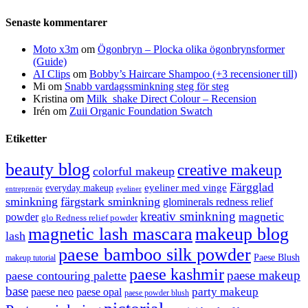
Senaste kommentarer
Moto x3m
om
Ögonbryn – Plocka olika ögonbrynsformer
(Guide)
AI Clips
om
Bobby’s Haircare Shampoo (+3 recensioner till)
Mi
om
Snabb vardagssminkning steg för steg
Kristina
om
Milk_shake Direct Colour – Recension
Irén
om
Zuii Organic Foundation Swatch
Etiketter
beauty blog
creative makeup
colorful makeup
Färgglad
eyeliner med vinge
everyday makeup
eyeliner
entreprenör
sminkning
färgstark sminkning
glominerals redness relief
kreativ sminkning
magnetic
powder
glo Redness relief powder
magnetic lash mascara
makeup blog
lash
paese bamboo silk powder
Paese Blush
makeup tutorial
paese kashmir
paese makeup
paese contouring palette
base
party makeup
paese neo
paese opal
paese powder blush