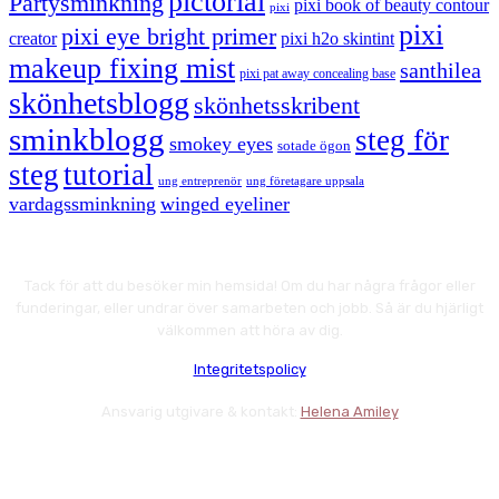
pictorial
Partysminkning
pixi book of beauty contour
pixi
pixi
pixi eye bright primer
creator
pixi h2o skintint
makeup fixing mist
santhilea
pixi pat away concealing base
skönhetsblogg
skönhetsskribent
sminkblogg
steg för
smokey eyes
sotade ögon
steg
tutorial
ung entreprenör
ung företagare uppsala
vardagssminkning
winged eyeliner
Tack för att du besöker min hemsida! Om du har några frågor eller
funderingar, eller undrar över samarbeten och jobb. Så är du hjärligt
välkommen att höra av dig.
Integritetspolicy
Ansvarig utgivare & kontakt:
Helena Amiley