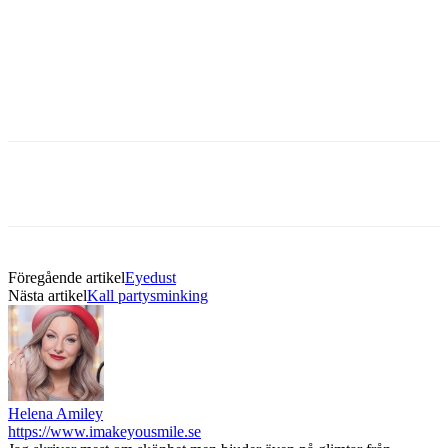
Föregående artikel
Eyedust
Nästa artikel
Kall partysminking
Helena Amiley
https://www.imakeyousmile.se