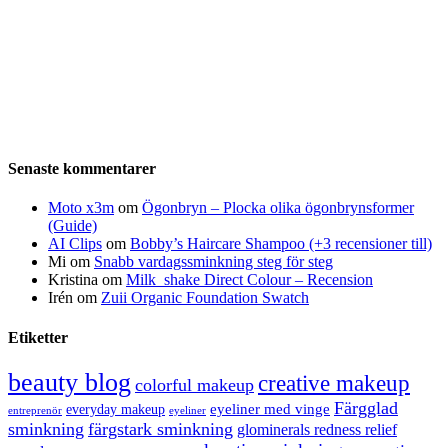
Senaste kommentarer
Moto x3m
om
Ögonbryn – Plocka olika ögonbrynsformer
(Guide)
AI Clips
om
Bobby’s Haircare Shampoo (+3 recensioner till)
Mi
om
Snabb vardagssminkning steg för steg
Kristina
om
Milk_shake Direct Colour – Recension
Irén
om
Zuii Organic Foundation Swatch
Etiketter
beauty blog
creative makeup
colorful makeup
Färgglad
eyeliner med vinge
everyday makeup
eyeliner
entreprenör
sminkning
färgstark sminkning
glominerals redness relief