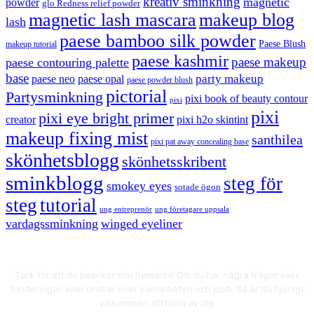
kreativ sminkning
magnetic
powder
glo Redness relief powder
magnetic lash mascara
makeup blog
lash
paese bamboo silk powder
Paese Blush
makeup tutorial
paese kashmir
paese makeup
paese contouring palette
base
party makeup
paese neo
paese opal
paese powder blush
pictorial
Partysminkning
pixi book of beauty contour
pixi
pixi
pixi eye bright primer
creator
pixi h2o skintint
makeup fixing mist
santhilea
pixi pat away concealing base
skönhetsblogg
skönhetsskribent
sminkblogg
steg för
smokey eyes
sotade ögon
steg
tutorial
ung entreprenör
ung företagare uppsala
vardagssminkning
winged eyeliner
Tack för att du besöker min hemsida! Om du har några frågor eller
funderingar, eller undrar över samarbeten och jobb. Så är du hjärligt
välkommen att höra av dig.