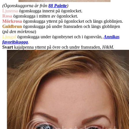
(Ögonskuggorna är från
88 Palette
)
Ljusrosa
ögonskugga innerst på ögonlocket.
Rosa
ögonskugga i mitten av ögonlocket.
Mörkrosa
ögonskugga ytterst på ögonlocket och längs globlinjen.
Guldbrun
ögonskugga på undre fransraden och längs globlinjen
(
på den mörkrosa
)
Ljusgul
ögonskugga under ögonbrynet och i ögonvrån,
Annikas
favoritskugga
.
Svart
kajalpenna ytterst på övre och undre fransraden,
H&M.