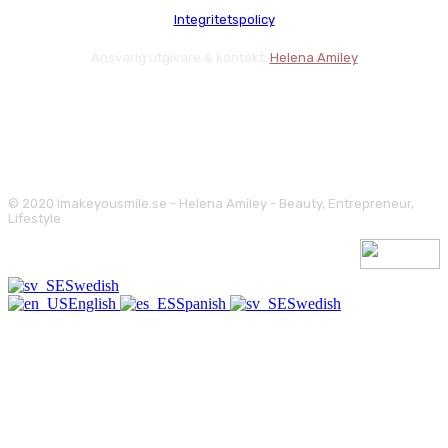
Integritetspolicy
Ansvarig utgivare & kontakt:
Helena Amiley
© 2020 Imakeyousmile.se - Helena Amiley - Beauty, Entrepreneur,
Lifestyle
Swedish
English
Spanish
Swedish