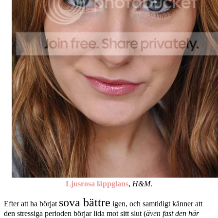
Ljusrosa läppglans
,
H&M
.
sova bättre
Efter att ha börjat
igen, och samtidigt känner att
den stressiga perioden börjar lida mot sitt slut (
även fast den här