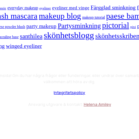
Färgglad sminkning
eyeliner med vinge
everyday makeup
eyeliner
renör
ash mascara
makeup blog
paese bam
makeup tutorial
pictorial
Partysminkning
party makeup
ese powder blush
pixi
skönhetsblogg
skönhetsskriben
santhilea
ncealing base
ng
winged eyeliner
msida! Om du har några frågor eller funderingar, eller undrar över samarbe
välkommen att höra av dig.
Integritetspolicy
Ansvarig utgivare & kontakt:
Helena Amiley