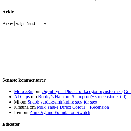
-->
Arkiv
Arkiv
Senaste kommentarer
Moto x3m
om
Ögonbryn – Plocka olika ögonbrynsformer (Gui
AI Clips
om
Bobby’s Haircare Shampoo (+3 recensioner till)
Mi
om
Snabb vardagssminkning steg för steg
Kristina
om
Milk_shake Direct Colour – Recension
Irén
om
Zuii Organic Foundation Swatch
Etiketter