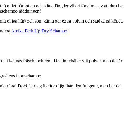
få oljigt hårbotten och slitna längder vilket förvärras av att duscha
torrschampo räddningen!
 mitt oljiga hår) och som gärna ger extra volym och stadga på köpet.
mendera
Amika Perk Up Dry Schampo
!
 att kännas fräscht och rent. Den innehåller vitt pulver, men det är
ngrediens i torrschampo.
r bra! Dock har jag lite för oljigt hår, den fungerar, men har det