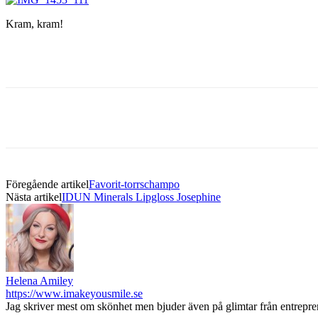
Kram, kram!
Föregående artikel
Favorit-torrschampo
Nästa artikel
IDUN Minerals Lipgloss Josephine
Helena Amiley
https://www.imakeyousmile.se
Jag skriver mest om skönhet men bjuder även på glimtar från entrepr