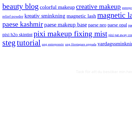
beauty blog
creative makeup
colorful makeup
entrep
magnetic l
kreativ sminkning
magnetic lash
relief powder
paese kashmir
paese makeup base
paese neo
paese opal
pa
pixi makeup fixing mist
pixi h2o skintint
pixi pat away co
steg
tutorial
vardagssminkni
ung entreprenör
ung företagare uppsala
Tack för att du besöker min he