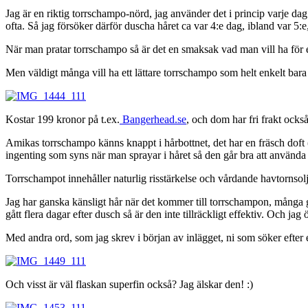
Jag är en riktig torrschampo-nörd, jag använder det i princip varje dag 
ofta. Så jag försöker därför duscha håret ca var 4:e dag, ibland var 5:
När man pratar torrschampo så är det en smaksak vad man vill ha för ef
Men väldigt många vill ha ett lättare torrschampo som helt enkelt bara
Kostar 199 kronor på t.ex.
Bangerhead.se
, och dom har fri frakt också
Amikas torrschampo känns knappt i hårbottnet, det har en fräsch doft (s
ingenting som syns när man sprayar i håret så den går bra att använda
Torrschampot innehåller naturlig risstärkelse och vårdande havtornsolj
Jag har ganska känsligt hår när det kommer till torrschampon, många g
gått flera dagar efter dusch så är den inte tillräckligt effektiv. Och j
Med andra ord, som jag skrev i början av inlägget, ni som söker efter e
Och visst är väl flaskan superfin också? Jag älskar den! :)