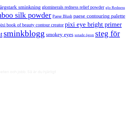
färgstark sminkning
glominerals redness relief powder
glo Redness
boo silk powder
paese contouring palette
Paese Blush
pixi eye bright primer
pixi book of beauty contour creator
sminkblogg
steg för
t
smokey eyes
sotade ögon
ten och jobb. Så är du hjärligt