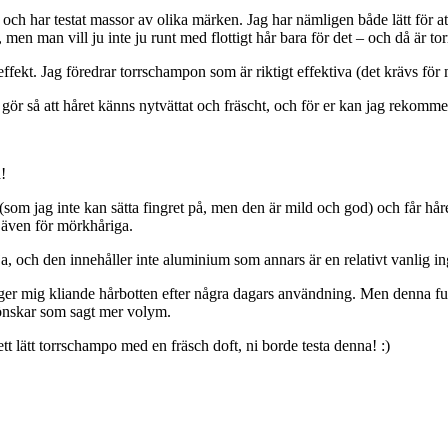
och har testat massor av olika märken. Jag har nämligen både lätt för att 
e, men man vill ju inte ju runt med flottigt hår bara för det – och då är 
fekt. Jag föredrar torrschampon som är riktigt effektiva (det krävs för
 gör så att håret känns nytvättat och fräscht, och för er kan jag rekom
!
om jag inte kan sätta fingret på, men den är mild och god) och får håret
 även för mörkhåriga.
a, och den innehåller inte aluminium som annars är en relativt vanlig i
er mig kliande hårbotten efter några dagars användning. Men denna funka
ag önskar som sagt mer volym.
tt lätt torrschampo med en fräsch doft, ni borde testa denna! :)