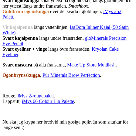
Svart ögonskugga
sotat ytterst på ögonlocket, längs globlinjen och
ner ytterst längs undre fransraden,
Smashbox
.
Guldbrun ögonskugga
över det svarta i globlinjen,
iMys 252
Palett
.
Vit kajalpenna
längs vattenlinjen,
IsaDora Inliner Kajal (50 Satin
White)
Svart kajalpenna
längs undre fransraden,
gloMinerals Precision
Eye Pencil
.
Svart eyeliner + vinge
längs övre fransraden,
Kryolan Cake
Eyeliner
.
Svart mascara
på alla fransarna,
Make Up Store Multilash
.
Ögonbrynsskugga
,
Pür Minerals Brow Perfection
.
Rouge,
iMys 2-rougepalett
.
Läppstift,
iMys 66 Colour Lip Palette
.
Nu ska jag krypa ner bredvid min gosiga pojkvän som snarkar för
länge sen :)