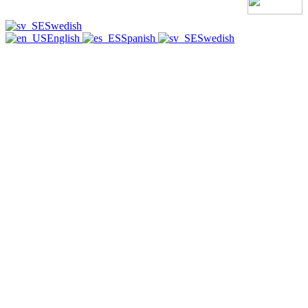
Swedish
English
Spanish
Swedish