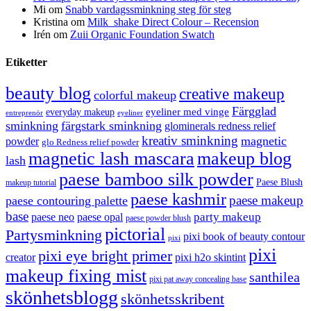
Mi
om
Snabb vardagssminkning steg för steg
Kristina
om
Milk_shake Direct Colour – Recension
Irén
om
Zuii Organic Foundation Swatch
Etiketter
beauty blog
creative makeup
colorful makeup
Färgglad
eyeliner med vinge
everyday makeup
eyeliner
entreprenör
sminkning
färgstark sminkning
glominerals redness relief
kreativ sminkning
magnetic
powder
glo Redness relief powder
magnetic lash mascara
makeup blog
lash
paese bamboo silk powder
Paese Blush
makeup tutorial
paese kashmir
paese makeup
paese contouring palette
base
party makeup
paese neo
paese opal
paese powder blush
pictorial
Partysminkning
pixi book of beauty contour
pixi
pixi
pixi eye bright primer
creator
pixi h2o skintint
makeup fixing mist
santhilea
pixi pat away concealing base
skönhetsblogg
skönhetsskribent