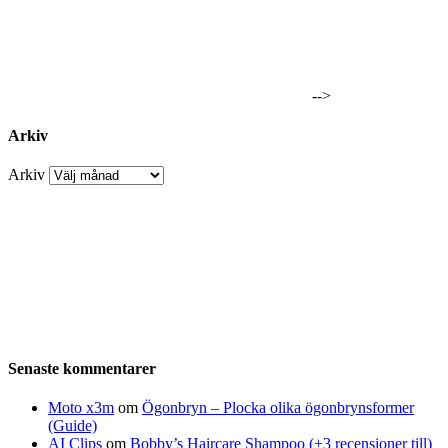
-->
Arkiv
Arkiv
Senaste kommentarer
Moto x3m
om
Ögonbryn – Plocka olika ögonbrynsformer
(Guide)
AI Clips
om
Bobby’s Haircare Shampoo (+3 recensioner till)