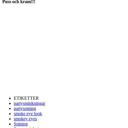
Puss och kram!!!
ETIKETTER
partysminkningar
partysotning
smoke eye look
smokey eyes
Sotning