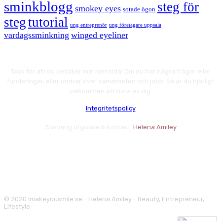
sminkblogg
steg för
smokey eyes
sotade ögon
steg
tutorial
ung entreprenör
ung företagare uppsala
vardagssminkning
winged eyeliner
Tack för att du besöker min hemsida! Om du har några frågor eller
funderingar, eller undrar över samarbeten och jobb. Så är du hjärligt
välkommen att höra av dig.
Integritetspolicy
Ansvarig utgivare & kontakt:
Helena Amiley
© 2020 Imakeyousmile.se - Helena Amiley - Beauty, Entrepreneur,
Lifestyle