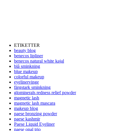
ETIKETTER
beauty blog
benecos lipliner
benecos natural white kajal
blå sminkning
blue makeup
colorful makeup
eyelinervinge
färgstark sminkning
glominerals redness relief powder
magnetic lash
magnetic lash mascara
makeup blog
paese bronzing powder
paese kashmir
Paese Liquid Eyeliner
paese opal trio