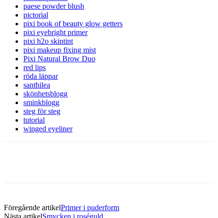
paese powder blush
pictorial
pixi book of beauty glow getters
pixi eyebright primer
pixi h2o skintint
pixi makeup fixing mist
Pixi Natural Brow Duo
red lips
röda läppar
santhilea
skönhetsblogg
sminkblogg
steg för steg
tutorial
winged eyeliner
Föregående artikel
Primer i puderform
Nästa artikel
Smycken i roséguld