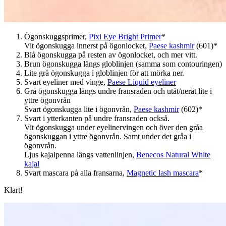
Ögonskuggsprimer,
Pixi Eye Bright Primer
*
Vit ögonskugga innerst på ögonlocket,
Paese kashmir
(601)*
Blå ögonskugga på resten av ögonlocket, och mer vitt.
Brun ögonskugga längs globlinjen (samma som contouringen)
Lite grå ögonskugga i globlinjen för att mörka ner.
Svart eyeliner med vinge,
Paese Liquid eyeliner
Grå ögonskugga längs undre fransraden och utåt/neråt lite i
yttre ögonvrån
Svart ögonskugga lite i ögonvrån,
Paese kashmir
(602)*
Svart i ytterkanten på undre fransraden också.
Vit ögonskugga under eyelinervingen och över den gråa
ögonskuggan i yttre ögonvrån. Samt under det gråa i
ögonvrån.
Ljus kajalpenna längs vattenlinjen,
Benecos Natural White
kajal
Svart mascara på alla fransarna,
Magnetic lash mascara
*
Klart!