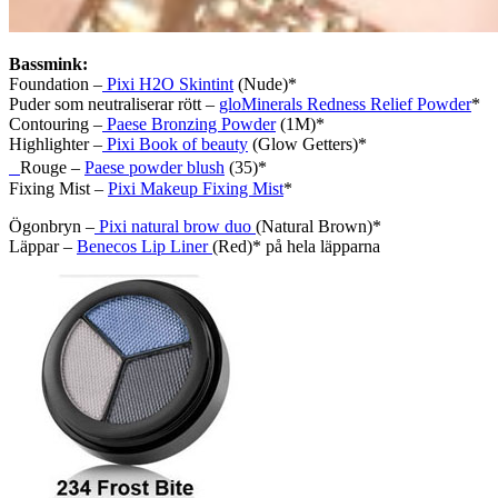
Bassmink:
Foundation –
Pixi H2O Skintint
(Nude)*
Puder som neutraliserar rött –
gloMinerals Redness Relief Powder
*
Contouring –
Paese Bronzing Powder
(1M)*
Highlighter –
Pixi Book of beauty
(Glow Getters)*
Rouge –
Paese powder blush
(35)*
Fixing Mist –
Pixi Makeup Fixing Mist
*
Ögonbryn –
Pixi natural brow duo
(Natural Brown)*
Läppar –
Benecos Lip Liner
(Red)* på hela läpparna