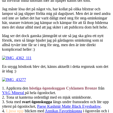
då förvirrar mina tutorials mer än hjälper känns det som.
Jag måste lösa det på något vis, har kollat på olika blixtrar och
lampor så jag slipper förlita mig på dagsljuset. Men det är med andra
ord inte av lathet det har varit dåligt med steg för steg-sminkningar
här, snarare tvärtom jag kämpar och kämpar för att få ihop bilderna
men det slutar alltid med att jag skiter i att publicera dom helt hehe.
Idag ser det dock ganska jämngrått ut ute så jag ska göra ett nytt
försök, men så länge bjuder jag på gårdagens sminkning som ni
alltså tyvärr inte får se i steg för steg, men den är inte direkt
komplicerad heller :)
En snygg höstlook blev det, känns aktuellt i detta regnrusk som det
är idag :)
1. Applicera den
höstiga ögonskuggan Cyklamen Bronze
från
YAG Mineral
på hela ögonlocket.
2. Tona ut kanterna ordentligt med en mjuk sminkborste.
3. Sota med
svart ögonskugga
längs undre fransraden och lite upp
ytterst på ögonlocket,
Paese Kashmir Matte Black Eyeshadow
.
4.
Ljusa upp
blicken med
Annikas Favoritskugga
i ögonvrån och i