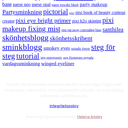
base
party makeup
paese neo
paese opal
paese powder blush
pictorial
Partysminkning
pixi book of beauty contour
pixi
pixi
pixi eye bright primer
creator
pixi h2o skintint
makeup fixing mist
santhilea
pixi pat away concealing base
skönhetsblogg
skönhetsskribent
sminkblogg
steg för
smokey eyes
sotade ögon
steg
tutorial
ung entreprenör
ung företagare uppsala
vardagssminkning
winged eyeliner
Tack för att du besöker min hemsida! Om du har några frågor eller
funderingar, eller undrar över samarbeten och jobb. Så är du hjärligt
välkommen att höra av dig.
Integritetspolicy
Ansvarig utgivare & kontakt:
Helena Amiley