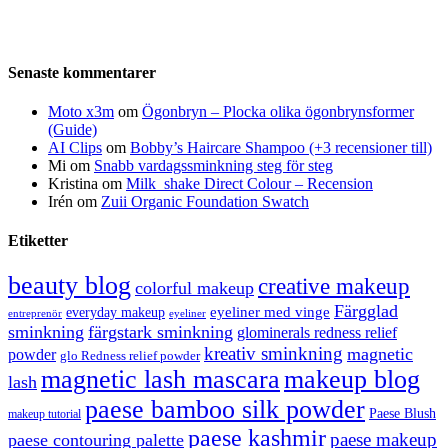
Senaste kommentarer
Moto x3m
om
Ögonbryn – Plocka olika ögonbrynsformer
(Guide)
AI Clips
om
Bobby’s Haircare Shampoo (+3 recensioner till)
Mi
om
Snabb vardagssminkning steg för steg
Kristina
om
Milk_shake Direct Colour – Recension
Irén
om
Zuii Organic Foundation Swatch
Etiketter
beauty blog
creative makeup
colorful makeup
Färgglad
eyeliner med vinge
everyday makeup
eyeliner
entreprenör
sminkning
färgstark sminkning
glominerals redness relief
kreativ sminkning
magnetic
powder
glo Redness relief powder
magnetic lash mascara
makeup blog
lash
paese bamboo silk powder
Paese Blush
makeup tutorial
paese kashmir
paese makeup
paese contouring palette