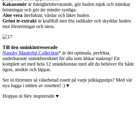
Kakaosmör
är fuktighetsbevarande, gör huden mjuk och minskar
bristningar och gör ärr mindre synliga.
Aloe vera
återfuktar, vårdar och läker huden.
Grönt te-extrakt
är kraftfull mot fria radikaler och skyddar huden
mot föroreningar och stess.
Till den sminkintresserade
Nanshy Masterful Collection
* är det optimala, perfekta,
underbaraste sminkborstkitet för alla som älskar makeup! Ett
komplett set med hela 12 sminkborstar med allt du behöver för både
ögon, ansikte och läppar.
Ser ni förresten så välarbetad rosett på varje julklappstips? Med vår
nya logga i mitten av rosetten! :) ♥
Hoppas ni blev inspirerade ♥