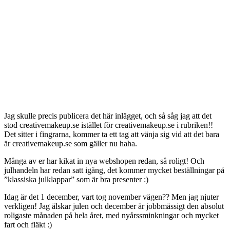
Jag skulle precis publicera det här inlägget, och så såg jag att det
stod creativemakeup.se istället för creativemakeup.se i rubriken!!
Det sitter i fingrarna, kommer ta ett tag att vänja sig vid att det bara
är creativemakeup.se som gäller nu haha.
Många av er har kikat in nya webshopen redan, så roligt! Och
julhandeln har redan satt igång, det kommer mycket beställningar på
”klassiska julklappar” som är bra presenter :)
Idag är det 1 december, vart tog november vägen?? Men jag njuter
verkligen! Jag älskar julen och december är jobbmässigt den absolut
roligaste månaden på hela året, med nyårssminkningar och mycket
fart och fläkt :)