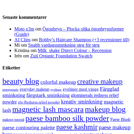
Senaste kommentarer
Moto x3m
om
Ögonbryn – Plocka olika ögonbrynsformer
(Guide)
AI Clips
om
Bobby’s Haircare Shampoo (+3 recensioner till)
Mi
om
Snabb vardagssminkning steg för steg
Kristina
om
Milk_shake Direct Colour – Recension
Irén
om
Zuii Organic Foundation Swatch
Etiketter
beauty blog
creative makeup
colorful makeup
Färgglad
eyeliner med vinge
everyday makeup
eyeliner
entreprenör
sminkning
färgstark sminkning
glominerals redness relief
kreativ sminkning
magnetic
powder
glo Redness relief powder
magnetic lash mascara
makeup blog
lash
paese bamboo silk powder
Paese Blush
makeup tutorial
paese kashmir
paese makeup
paese contouring palette