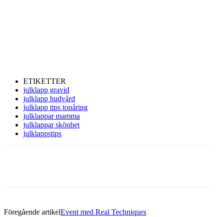
ETIKETTER
julklapp gravid
julklapp hudvård
julklapp tips tonåring
julklappar mamma
julklappar skönhet
julklappstips
Föregående artikel
Event med Real Techniques