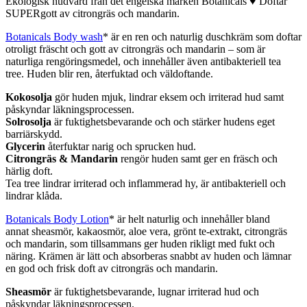
Ekologisk hudvård från det engelska märken Botanicals ♥ Doftar
SUPERgott av citrongräs och mandarin.
Botanicals Body wash
* är en ren och naturlig duschkräm som doftar
otroligt fräscht och gott av citrongräs och mandarin – som är
naturliga rengöringsmedel, och innehåller även antibakteriell tea
tree. Huden blir ren, återfuktad och väldoftande.
Kokosolja
gör huden mjuk, lindrar eksem och irriterad hud samt
påskyndar läkningsprocessen.
Solrosolja
är fuktighetsbevarande och och stärker hudens eget
barriärskydd.
Glycerin
återfuktar narig och sprucken hud.
Citrongräs & Mandarin
rengör huden samt ger en fräsch och
härlig doft.
Tea tree lindrar irriterad och inflammerad hy, är antibakteriell och
lindrar klåda.
Botanicals Body Lotion
* är helt naturlig och innehåller bland
annat sheasmör, kakaosmör, aloe vera, grönt te-extrakt, citrongräs
och mandarin, som tillsammans ger huden rikligt med fukt och
näring. Krämen är lätt och absorberas snabbt av huden och lämnar
en god och frisk doft av citrongräs och mandarin.
Sheasmör
är fuktighetsbevarande, lugnar irriterad hud och
påskyndar läkningsprocessen.