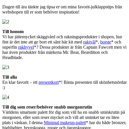
Dagen till ära tänkte jag tipsa er om mina favorit-julklappstips från
webshopen till er som behöver inspiration!
Till honom
Vi har jättemycket skäggvård och rakningsprodukter i shopen, hur
fint är det inte att ge bort ett sånt här kit med
raktvål
*,
borste
* och
superfin
rakhyvel
*? Dessa produkter är från Captain Fawcett men vi
har även produkter från märkena Mr. Bear, Beardition och
Headblade.
Till alla
En klar favorit – ett
presentkort
*! Bästa presenten till skönhetsnördar
:)
Till dig som reser/behöver snabb morgonrutin
Världens smartaste palett för dig som vill ha en snabb sminkrutin på
morgonen, eller som reser mycket och vill att sminket tar en liten
plats i väskan. I denna
Minimal makeup-palett
* har du både bronzer,
highlighter, brynskugga, rouge och ögonskuggor.