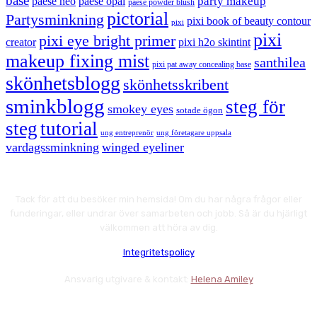
base
party makeup
paese neo
paese opal
paese powder blush
pictorial
Partysminkning
pixi book of beauty contour
pixi
pixi
pixi eye bright primer
creator
pixi h2o skintint
makeup fixing mist
santhilea
pixi pat away concealing base
skönhetsblogg
skönhetsskribent
sminkblogg
steg för
smokey eyes
sotade ögon
steg
tutorial
ung entreprenör
ung företagare uppsala
vardagssminkning
winged eyeliner
Tack för att du besöker min hemsida! Om du har några frågor eller
funderingar, eller undrar över samarbeten och jobb. Så är du hjärligt
välkommen att höra av dig.
Integritetspolicy
Ansvarig utgivare & kontakt:
Helena Amiley