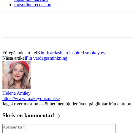
rapsodine recension
Föregående artikel
Kim Kardashian inspired smokey eye
Nästa artikel
Fin vardagssminkning
Helena Amiley
https://www.imakeyousmile.se
Jag skriver mest om skönhet men bjuder även på glimtar från entrepr
Skriv en kommentar! :)