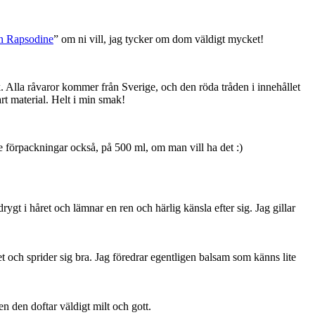
n Rapsodine
” om ni vill, jag tycker om dom väldigt mycket!
k. Alla råvaror kommer från Sverige, och den röda tråden i innehållet
t material. Helt i min smak!
e förpackningar också, på 500 ml, om man vill ha det :)
drygt i håret och lämnar en ren och härlig känsla efter sig. Jag gillar
et och sprider sig bra. Jag föredrar egentligen balsam som känns lite
en den doftar väldigt milt och gott.