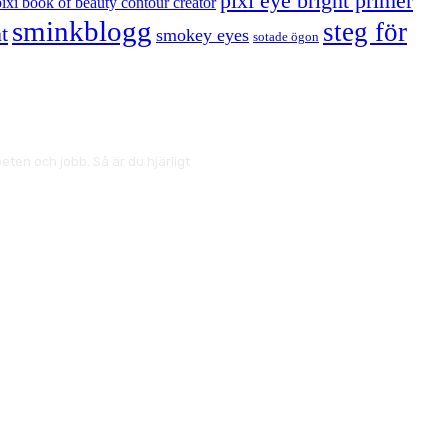
pixi eye bright primer
pixi book of beauty contour creator
sminkblogg
steg för
t
smokey eyes
sotade ögon
ten och jobb. Så är du hjärligt