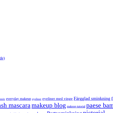
de)
Färgglad sminkning
eyeliner med vinge
everyday makeup
eyeliner
renör
ash mascara
makeup blog
paese bam
makeup tutorial
pictorial