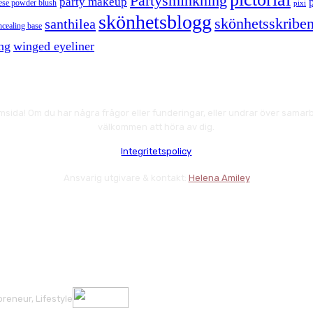
Partysminkning
party makeup
ese powder blush
pixi
skönhetsblogg
skönhetsskriben
santhilea
ncealing base
ng
winged eyeliner
msida! Om du har några frågor eller funderingar, eller undrar över samarbe
välkommen att höra av dig.
Integritetspolicy
Ansvarig utgivare & kontakt:
Helena Amiley
reneur, Lifestyle