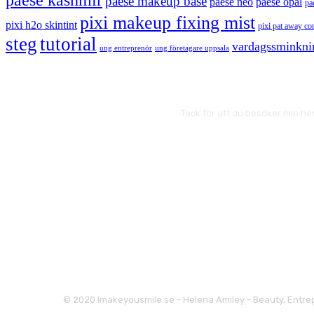
paese makeup base
paese neo
paese opal
pa
pixi makeup fixing mist
pixi h2o skintint
pixi pat away co
steg
tutorial
vardagssminkni
ung entreprenör
ung företagare uppsala
Tack för att du besöker min he
© 2020 Imakeyousmile.se - Helena Amiley - Beauty, Entrep