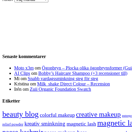
Senaste kommentarer
Moto x3m
om
Ögonbryn – Plocka olika ögonbrynsformer (Gui
AI Clips
om
Bobby’s Haircare Shampoo (+3 recensioner till)
Mi
om
Snabb vardagssminkning steg för steg
Kristina
om
Milk_shake Direct Colour – Recension
Irén
om
Zuii Organic Foundation Swatch
Etiketter
beauty blog
creative makeup
colorful makeup
entrep
magnetic l
kreativ sminkning
magnetic lash
relief powder
paese kashmir