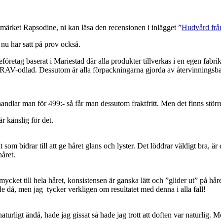
märket Rapsodine, ni kan läsa den recensionen i inlägget ”
Hudvård frå
nu har satt på prov också.
företag baserat i Mariestad där alla produkter tillverkas i en egen fabri
AV-odlad. Dessutom är alla förpackningarna gjorda av återvinningsbar
ndlar man för 499:- så får man dessutom fraktfritt. Men det finns störr
 känslig för det.
som bidrar till att ge håret glans och lyster. Det löddrar väldigt bra, är 
håret.
mycket till hela håret, konsistensen är ganska lätt och ”glider ut” på hår
de då, men jag tycker verkligen om resultatet med denna i alla fall!
urligt ändå, hade jag gissat så hade jag trott att doften var naturlig. M