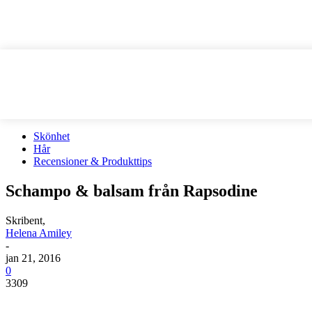
Skönhet
Hår
Recensioner & Produkttips
Schampo & balsam från Rapsodine
Skribent,
Helena Amiley
-
jan 21, 2016
0
3309