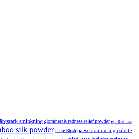
färgstark sminkning
glominerals redness relief powder
glo Redness
boo silk powder
paese contouring palette
Paese Blush