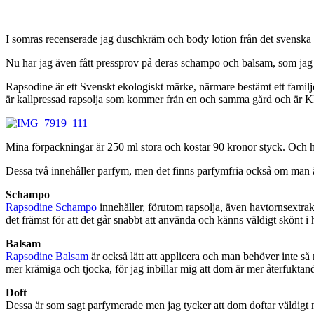
I somras recenserade jag duschkräm och body lotion från det svenska 
Nu har jag även fått pressprov på deras schampo och balsam, som jag 
Rapsodine är ett Svenskt ekologiskt märke, närmare bestämt ett familje
är kallpressad rapsolja som kommer från en och samma gård och är KR
Mina förpackningar är 250 ml stora och kostar 90 kronor styck. Och ha
Dessa två innehåller parfym, men det finns parfymfria också om man är
Schampo
Rapsodine Schampo
innehåller, förutom rapsolja, även havtornsextrakt 
det främst för att det går snabbt att använda och känns väldigt skönt i 
Balsam
Rapsodine Balsam
är också lätt att applicera och man behöver inte så 
mer krämiga och tjocka, för jag inbillar mig att dom är mer återfuktan
Doft
Dessa är som sagt parfymerade men jag tycker att dom doftar väldigt nat