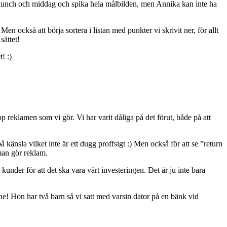
ör lunch och middag och spika hela målbilden, men Annika kan inte ha
Men också att börja sortera i listan med punkter vi skrivit ner, för allt
ättet!
! :)
 upp reklamen som vi gör. Vi har varit dåliga på det förut, både på att
 känsla vilket inte är ett dugg proffsigt :) Men också för att se ”return
 man gör reklam.
r kunder för att det ska vara värt investeringen. Det är ju inte bara
e! Hon har två barn så vi satt med varsin dator på en bänk vid