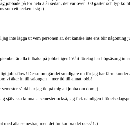
 jag jobbade på för hela 3 år sedan, det var över 100 gäster och typ kö ti
s som ett tecken i sig :)
l jag inte lägga ut vem personen är, det kanske inte ens blir någonting ju
ptember är alla tillbaka på jobbet igen! Vårt företag har högsäsong inna
riktigt jobb-flow! Dessutom går det smidigare nu för jag har färre kunde
m vi åker in till salongen = mer tid till annat jobb!
r semester så då har jag tid på mig att jobba om dom ;)
 jag själv ska kunna ta semester också, jag fick nämligen i födelsedagspr
at med alla semestrar, men det funkar bra det också! :)