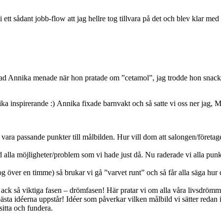
ett sådant jobb-flow att jag hellre tog tillvara på det och blev klar med 
 vad Annika menade när hon pratade om ”cetamol”, jag trodde hon snackade
ika inspirerande :) Annika fixade barnvakt och så satte vi oss ner jag,
e vara passande punkter till målbilden. Hur vill dom att salongen/företa
 alla möjligheter/problem som vi hade just då. Nu raderade vi alla punkte
og över en timme) så brukar vi gå ”varvet runt” och så får alla säga hu
men ack så viktiga fasen – drömfasen! Här pratar vi om alla våra livsdr
 bästa idéerna uppstår! Idéer som påverkar vilken målbild vi sätter redan 
sitta och fundera.