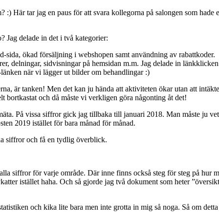
? :) Här tar jag en paus för att svara kollegorna på salongen som hade e
 Jag delade in det i två kategorier:
a-tid-sida, ökad försäljning i webshopen samt användning av rabattkoder.
rer, delningar, sidvisningar på hemsidan m.m. Jag delade in länkklicken
länken när vi lägger ut bilder om behandlingar :)
a, är tanken! Men det kan ju hända att aktiviteten ökar utan att intäkte
lt bortkastat och då måste vi verkligen göra någonting åt det!
mäta. På vissa siffror gick jag tillbaka till januari 2018. Man måste ju vet
östen 2019 istället för bara månad för månad.
siffror och få en tydlig överblick.
a siffror för varje område. Där inne finns också steg för steg på hur man
drivkatter istället haha. Och så gjorde jag två dokument som heter ”översi
statistiken och kika lite bara men inte grotta in mig så noga. Så om detta ä