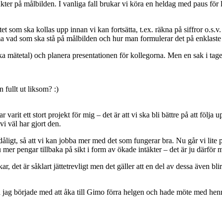
unkter på målbilden. I vanliga fall brukar vi köra en heldag med paus f
t som ska kollas upp innan vi kan fortsätta, t.ex. räkna på siffror o.s.v. 
vad som ska stå på målbilden och hur man formulerar det på enklaste s
ka mätetal) och planera presentationen för kollegorna. Men en sak i taget
 fullt ut liksom? :)
 varit ett stort projekt för mig – det är att vi ska bli bättre på att följa
i väl har gjort den.
ligt, så att vi kan jobba mer med det som fungerar bra. Nu går vi lite på
 mer pengar tillbaka på sikt i form av ökade intäkter – det är ju därför
ar, det är såklart jättetrevligt men det gäller att en del av dessa även bli
 jag började med att åka till Gimo förra helgen och hade möte med henn