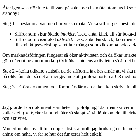
Åter igen – varför inte ta tillvara på solen och ha möte utomhus liksom
standby!
Steg 1 – bestämma vad och hur vi ska mäta. Vilka siffror ger mest info?
Siffror som visar ökade
intäkter
. T.ex. antal klick till vår bok
Siffror som visar ökat
aktivitet
. T.ex. antal länkklick, kommenta
till sminktips/webshop samt hur många som klickar på boka-tid-
Om marknadsföringen fungerar så ökar aktiviteten och då ökar intäktern
göra någonting annorlunda :) Och ökar inte ens aktiviteten så är det he
Steg 2 – kolla tidigare statistik på de siffrorna jag bestämde att vi ska 
på olika årstider så det är mer givande att jämföra hösten 2018 med h
Steg 3 – Göra dokument och formulär där man enkelt kan skriva in alla 
Jag gjorde fyra dokument som heter ”uppföljning” där man skriver in all
kallar det :) Vi tycker lathund låter så slappt så vi döpte om det till 
och aktivitet.
Min erfarenhet av att följa upp statistik är noll, jag brukar gå in bland 
aning om haha, vi får se hur det fungerar helt enkelt!