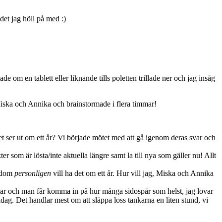
det jag höll på med :)
 om en tablett eller liknande tills poletten trillade ner och jag insåg
 Miska och Annika och brainstormade i flera timmar!
get ser ut om ett år? Vi började mötet med att gå igenom deras svar och
r som är lösta/inte aktuella längre samt la till nya som gäller nu! Allt
r dom
personligen
vill ha det om ett år. Hur vill jag, Miska och Annika
ömmar och man får komma in på hur många sidospår som helst, jag lovar
idag. Det handlar mest om att släppa loss tankarna en liten stund, vi