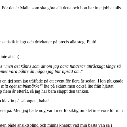
 För det är Malin som ska göra allt detta och hon har inte jobbat alls
tistik inlagt och drivkatter på precis alla steg. Pjuh!
nte alls! :)
ka ”
men det känns som att om jag bara funderar tillräckligt länge så
er vara bättre än någon jag blir tipsad om.
”
 en tjej som jag träffade på ett event för flera år sedan. Hon pluggade
a mitt eget sminkmärke!
” lite på skämt men också lite från hjärtat
flera år efteråt, så jag har bara släppt den tanken.
m klev in på salongen, haha!
ndera på. Men jag hade nog varit mer försiktig om det inte vore för min
ligen både ansiktsblind och minns knappt vad min bästa vän sa i