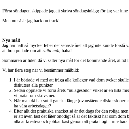
Förra söndagen skippade jag att skriva söndagsinlägg för jag var inne i 
Men nu så är jag back on track!
Nya mål!
Jag har haft så mycket feber det senaste året att jag inte kunde förstå
att hon pratade om att
sätta mål
, haha!
Sommaren är tiden då vi sätter nya mål för det kommande året, alltid l
Vi har flera steg när vi bestämmer målbild:
I år började vi med att fråga alla kollegor vad dom tycker skull
diskutera alla punkter.
Sedan öppnade vi förra årets ”nulägesbild” vilket är en lista med
vi pratar om skrivs ner.
När man då har suttit ganska länge (ovanstående diskussioner t
ha våra arbetsdagar?
Efter allt det praktiska snacket så är det dags för den roliga 
er att även fast det låter onödigt så är det faktiskt här som dom
alla är kreativa och jobbar bäst genom att prata högt – inte bara 