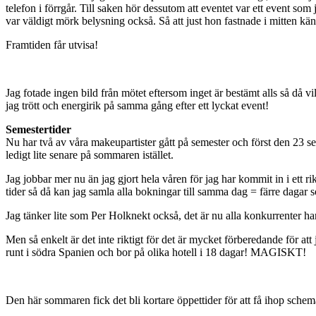
telefon i förrgår. Till saken hör dessutom att eventet var ett event som
var väldigt mörk belysning också. Så att just hon fastnade i mitten känn
Framtiden får utvisa!
Jag fotade ingen bild från mötet eftersom inget är bestämt alls så då vil
jag trött och energirik på samma gång efter ett lyckat event!
Semestertider
Nu har två av våra makeupartister gått på semester och först den 23 se
ledigt lite senare på sommaren istället.
Jag jobbar mer nu än jag gjort hela våren för jag har kommit in i ett 
tider så då kan jag samla alla bokningar till samma dag = färre dagar so
Jag tänker lite som Per Holknekt också, det är nu alla konkurrenter ha
Men så enkelt är det inte riktigt för det är mycket förberedande för att
runt i södra Spanien och bor på olika hotell i 18 dagar! MAGISKT!
Den här sommaren fick det bli kortare öppettider för att få ihop schem