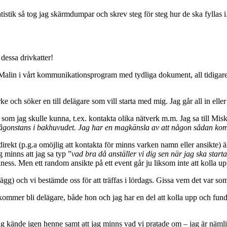
istik så tog jag skärmdumpar och skrev steg för steg hur de ska fyllas i.
 dessa drivkatter!
lin i vårt kommunikationsprogram med tydliga dokument, all tidigare sta
e och söker en till delägare som vill starta med mig. Jag går all in eller i
ivt som jag skulle kunna, t.ex. kontakta olika nätverk m.m. Jag sa till Mis
gonstans i bakhuvudet. Jag har en magkänsla av att någon sådan komm
rekt (p.g.a omöjlig att kontakta för minns varken namn eller ansikte) är
 minns att jag sa typ ”
vad bra då anställer vi dig sen när jag ska start
ss. Men ett random ansikte på ett event går ju liksom inte att kolla upp 
lägg) och vi bestämde oss för att träffas i lördags. Gissa vem det var so
kt kommer bli delägare, både hon och jag har en del att kolla upp och fu
 jag kände igen henne samt att jag minns vad vi pratade om – jag är näm