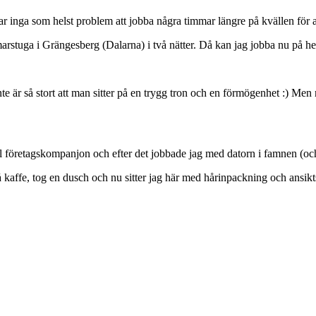
 har inga som helst problem att jobba några timmar längre på kvällen för a
stuga i Grängesberg (Dalarna) i två nätter. Då kan jag jobba nu på helg
 inte är så stort att man sitter på en trygg tron och en förmögenhet :) Me
ll företagskompanjon och efter det jobbade jag med datorn i famnen (och
 kaffe, tog en dusch och nu sitter jag här med hårinpackning och ansikt