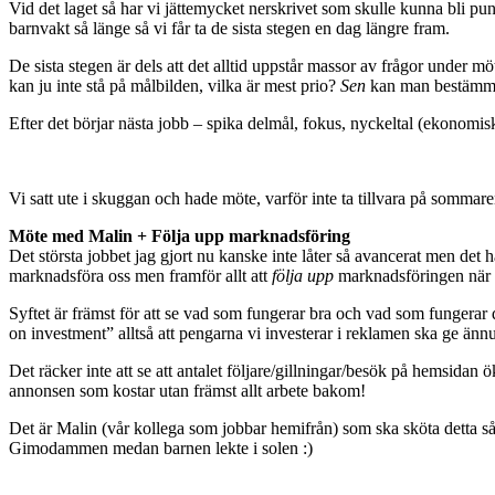
Vid det laget så har vi jättemycket nerskrivet som skulle kunna bli p
barnvakt så länge så vi får ta de sista stegen en dag längre fram.
De sista stegen är dels att det alltid uppstår massor av frågor under möte
kan ju inte stå på målbilden, vilka är mest prio?
Sen
kan man bestämma 
Efter det börjar nästa jobb – spika delmål, fokus, nyckeltal (ekonomis
Vi satt ute i skuggan och hade möte, varför inte ta tillvara på sommaren
Möte med Malin + Följa upp marknadsföring
Det största jobbet jag gjort nu kanske inte låter så avancerat men det har
marknadsföra oss men framför allt att
följa upp
marknadsföringen när v
Syftet är främst för att se vad som fungerar bra och vad som fungerar då
on investment” alltså att pengarna vi investerar i reklamen ska ge ännu
Det räcker inte att se att antalet följare/gillningar/besök på hemsidan ök
annonsen som kostar utan främst allt arbete bakom!
Det är Malin (vår kollega som jobbar hemifrån) som ska sköta detta så
Gimodammen medan barnen lekte i solen :)