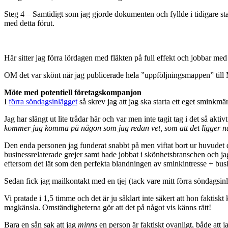
Steg 4 – Samtidigt som jag gjorde dokumenten och fyllde i tidigare stat
med detta förut.
Här sitter jag förra lördagen med fläkten på full effekt och jobbar med
OM det var skönt när jag publicerade hela ”uppföljningsmappen” till Ma
Möte med potentiell företagskompanjon
I
förra söndagsinlägget
så skrev jag att jag ska starta ett eget sminkmärk
Jag har slängt ut lite trådar här och var men inte tagit tag i det så akt
kommer jag komma på någon som jag redan vet, som att det ligger nå
Den enda personen jag funderat snabbt på men viftat bort ur huvudet di
businessrelaterade grejer samt hade jobbat i skönhetsbranschen och jag
eftersom det lät som den perfekta blandningen av sminkintresse + busine
Sedan fick jag mailkontakt med en tjej (tack vare mitt förra söndagsin
Vi pratade i 1,5 timme och det är ju såklart inte säkert att hon faktis
magkänsla. Omständigheterna gör att det på något vis känns rätt!
Bara en sån sak att jag
minns
en person är faktiskt ovanligt, både att