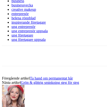
business
businessvecka
creative makeup
entreprenör
helena rönnblad
inspirerande företagare
ung entreprenör
ung entreprenör uppsala
ung företagare
ung företagare uppsala
Föregående artikel
Ta hand om permanentat hår
Nästa artikel
Grön & glittrig sminkning steg för steg