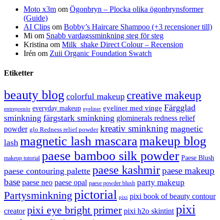
Moto x3m
om
Ögonbryn – Plocka olika ögonbrynsformer
(Guide)
AI Clips
om
Bobby’s Haircare Shampoo (+3 recensioner till)
Mi
om
Snabb vardagssminkning steg för steg
Kristina
om
Milk_shake Direct Colour – Recension
Irén
om
Zuii Organic Foundation Swatch
Etiketter
beauty blog
creative makeup
colorful makeup
Färgglad
eyeliner med vinge
everyday makeup
eyeliner
entreprenör
sminkning
färgstark sminkning
glominerals redness relief
kreativ sminkning
magnetic
powder
glo Redness relief powder
magnetic lash mascara
makeup blog
lash
paese bamboo silk powder
Paese Blush
makeup tutorial
paese kashmir
paese makeup
paese contouring palette
base
party makeup
paese neo
paese opal
paese powder blush
pictorial
Partysminkning
pixi book of beauty contour
pixi
pixi
pixi eye bright primer
creator
pixi h2o skintint