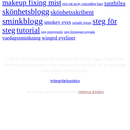
makeup fixing mist
santhilea
pixi pat away concealing base
skönhetsblogg
skönhetsskribent
sminkblogg
steg för
smokey eyes
sotade ögon
steg
tutorial
ung entreprenör
ung företagare uppsala
vardagssminkning
winged eyeliner
Tack för att du besöker min hemsida! Om du har några frågor eller
funderingar, eller undrar över samarbeten och jobb. Så är du hjärligt
välkommen att höra av dig.
Integritetspolicy
Ansvarig utgivare & kontakt:
Helena Amiley