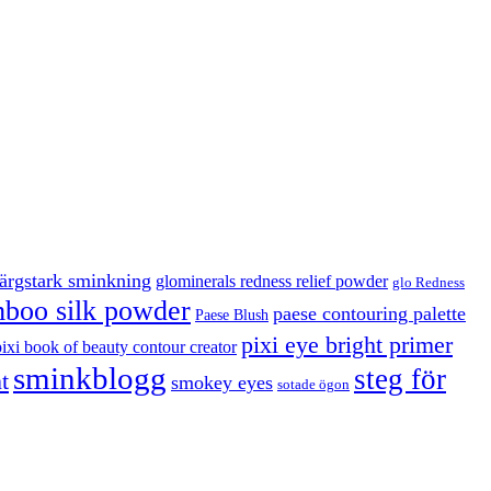
färgstark sminkning
glominerals redness relief powder
glo Redness
boo silk powder
paese contouring palette
Paese Blush
pixi eye bright primer
pixi book of beauty contour creator
sminkblogg
steg för
t
smokey eyes
sotade ögon