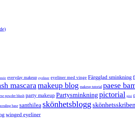
de)
Färgglad sminkning
eyeliner med vinge
everyday makeup
eyeliner
renör
ash mascara
makeup blog
paese bam
makeup tutorial
pictorial
Partysminkning
party makeup
ese powder blush
pixi
skönhetsblogg
skönhetsskriben
santhilea
ncealing base
ng
winged eyeliner