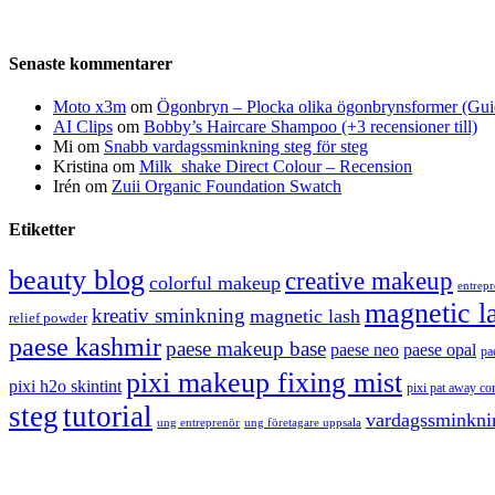
Senaste kommentarer
Moto x3m
om
Ögonbryn – Plocka olika ögonbrynsformer (Gui
AI Clips
om
Bobby’s Haircare Shampoo (+3 recensioner till)
Mi
om
Snabb vardagssminkning steg för steg
Kristina
om
Milk_shake Direct Colour – Recension
Irén
om
Zuii Organic Foundation Swatch
Etiketter
beauty blog
creative makeup
colorful makeup
entrep
magnetic l
kreativ sminkning
magnetic lash
relief powder
paese kashmir
paese makeup base
paese neo
paese opal
pa
pixi makeup fixing mist
pixi h2o skintint
pixi pat away co
steg
tutorial
vardagssminkni
ung entreprenör
ung företagare uppsala