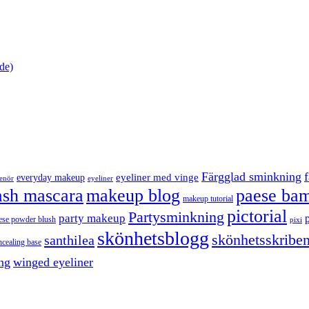
de)
Färgglad sminkning
eyeliner med vinge
everyday makeup
eyeliner
renör
ash mascara
makeup blog
paese bam
makeup tutorial
pictorial
Partysminkning
party makeup
ese powder blush
pixi
skönhetsblogg
skönhetsskriben
santhilea
ncealing base
ng
winged eyeliner