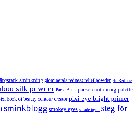
färgstark sminkning
glominerals redness relief powder
glo Redness
boo silk powder
paese contouring palette
Paese Blush
pixi eye bright primer
pixi book of beauty contour creator
sminkblogg
steg för
t
smokey eyes
sotade ögon