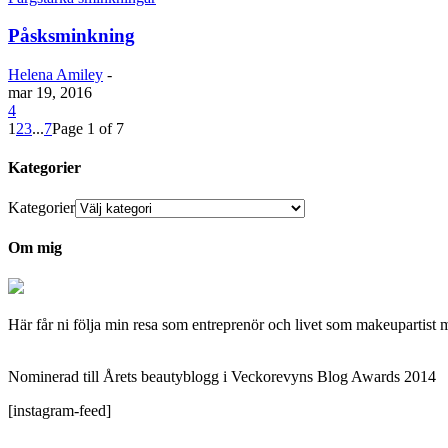
Påsksminkning
Helena Amiley
-
mar 19, 2016
4
1
2
3
...
7
Page 1 of 7
Kategorier
Kategorier
Om mig
Här får ni följa min resa som entreprenör och livet som makeupartist 
Nominerad till Årets beautyblogg i Veckorevyns Blog Awards 2014
[instagram-feed]