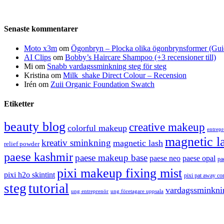
Senaste kommentarer
Moto x3m
om
Ögonbryn – Plocka olika ögonbrynsformer (Gui
AI Clips
om
Bobby’s Haircare Shampoo (+3 recensioner till)
Mi
om
Snabb vardagssminkning steg för steg
Kristina
om
Milk_shake Direct Colour – Recension
Irén
om
Zuii Organic Foundation Swatch
Etiketter
beauty blog
creative makeup
colorful makeup
entrep
magnetic l
kreativ sminkning
magnetic lash
relief powder
paese kashmir
paese makeup base
paese neo
paese opal
pa
pixi makeup fixing mist
pixi h2o skintint
pixi pat away co
steg
tutorial
vardagssminkni
ung entreprenör
ung företagare uppsala