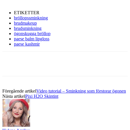
ETIKETTER
bröllopssminkning
brudmakeup
brudsminkning
ögonskugga bröllop
paese balm lipgloss
paese kashmir
Föregående artikel
Video tutorial – Sminkning som förstorar ögonen
Nästa artikel
Pixi H2O Skintint