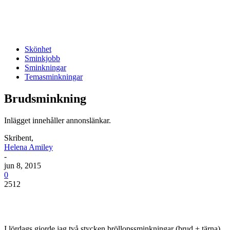
Skönhet
Sminkjobb
Sminkningar
Temasminkningar
Brudsminkning
Inlägget innehåller annonslänkar.
Skribent,
Helena Amiley
-
jun 8, 2015
0
2512
I lördags gjorde jag två stycken bröllopssminkningar (brud + tärna)