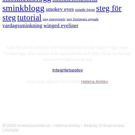
sminkblogg
steg för
smokey eyes
sotade ögon
steg
tutorial
ung entreprenör
ung företagare uppsala
vardagssminkning
winged eyeliner
Tack för att du besöker min hemsida! Om du har några frågor eller
funderingar, eller undrar över samarbeten och jobb. Så är du hjärligt
välkommen att höra av dig.
Integritetspolicy
Ansvarig utgivare & kontakt:
Helena Amiley
© 2020 Imakeyousmile.se - Helena Amiley - Beauty, Entrepreneur,
Lifestyle