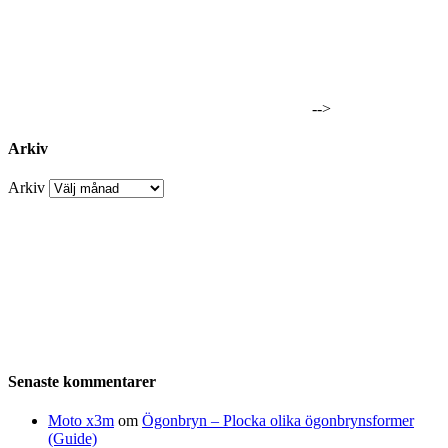
-->
Arkiv
Arkiv
Senaste kommentarer
Moto x3m
om
Ögonbryn – Plocka olika ögonbrynsformer
(Guide)