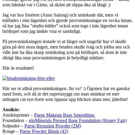
som faktiskt var i Gimo, så skönt att slippa åka så långt :)
Jag var hos frisören (Anns Salong) och sminkade där, men vi
träffades i min lägenhet och gjorde provsminkningar en vecka innan,
så har jag fina ”studio-bilder” också som togs i min lägenhet innan
bröllopet som jag tänkte visa er samtidigt.
På provsminkningen testade vi ut färger och ungefär hur vi skulle
göra på den stora dagen, men bruden skulle iväg och jobba sen och
ville inte ha lika skarp sminkning som på bröllopet, så dom är inte
riktigt lika utan provsminkningen är betydligt mildare.
Här är resultatet!
Här ser ni alltså provsminkningen, fin va? :) Ögonen har en ganska
rund form, och då är det supersnyggt om man sminkar en mer
utdragen cat eye-form som öppnar upp blicken ännu mer, jättefint!
Ansikte:
Ansiktsprimer –
Paese Makeup Base Smoothing
Foundation –
gloMinerals Pressed Base Foundation (Honey Fair)
Solpuder –
Paese Bronzing Powder (2M)
Rouge –
Paese Powder Blush (43)