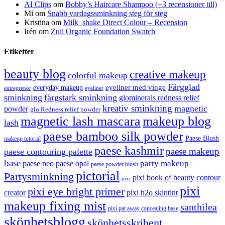
AI Clips
om
Bobby’s Haircare Shampoo (+3 recensioner till)
Mi
om
Snabb vardagssminkning steg för steg
Kristina
om
Milk_shake Direct Colour – Recension
Irén
om
Zuii Organic Foundation Swatch
Etiketter
beauty blog
creative makeup
colorful makeup
Färgglad
eyeliner med vinge
everyday makeup
eyeliner
entreprenör
sminkning
färgstark sminkning
glominerals redness relief
kreativ sminkning
magnetic
powder
glo Redness relief powder
magnetic lash mascara
makeup blog
lash
paese bamboo silk powder
Paese Blush
makeup tutorial
paese kashmir
paese makeup
paese contouring palette
base
party makeup
paese neo
paese opal
paese powder blush
pictorial
Partysminkning
pixi book of beauty contour
pixi
pixi
pixi eye bright primer
creator
pixi h2o skintint
makeup fixing mist
santhilea
pixi pat away concealing base
skönhetsblogg
skönhetsskribent