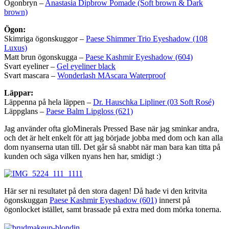
Ögonbryn –
Anastasia Dipbrow Pomade (Soft brown & Dark
brown)
Ögon:
Skimriga ögonskuggor –
Paese Shimmer Trio Eyeshadow (108
Luxus)
Matt brun ögonskugga –
Paese Kashmir Eyeshadow (604)
Svart eyeliner –
Gel eyeliner black
Svart mascara –
Wonderlash MAscara Waterproof
Läppar:
Läppenna på hela läppen –
Dr. Hauschka Lipliner (03 Soft Rosé)
Läppglans –
Paese Balm Lipgloss (621)
Jag använder ofta gloMinerals Pressed Base när jag sminkar andra,
och det är helt enkelt för att jag började jobba med dom och kan alla
dom nyanserna utan till. Det går så snabbt när man bara kan titta på
kunden och säga vilken nyans hen har, smidigt :)
Här ser ni resultatet på den stora dagen! Då hade vi den kritvita
ögonskuggan
Paese Kashmir Eyeshadow (601)
innerst på
ögonlocket istället, samt brassade på extra med dom mörka tonerna.