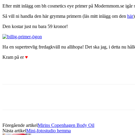
Efter mitt inlägg om bh cosmetics eye primer på Modernmom.se igår så
Så vill ni handla den här grymma primern (läs mitt inlägg om den
här
)
Den kostar just nu bara 59 kronor!
Ha en supertrevlig fredagkväll nu allihopa! Det ska jag, i detta nu hål
Kram på er
♥
Föregående artikel
Mirins Copenhagen Body Oil
Nästa artikel
Mini-fotostudio hemma