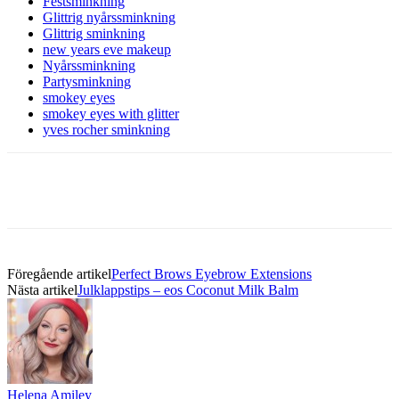
Festsminkning
Glittrig nyårssminkning
Glittrig sminkning
new years eve makeup
Nyårssminkning
Partysminkning
smokey eyes
smokey eyes with glitter
yves rocher sminkning
Föregående artikel
Perfect Brows Eyebrow Extensions
Nästa artikel
Julklappstips – eos Coconut Milk Balm
Helena Amiley