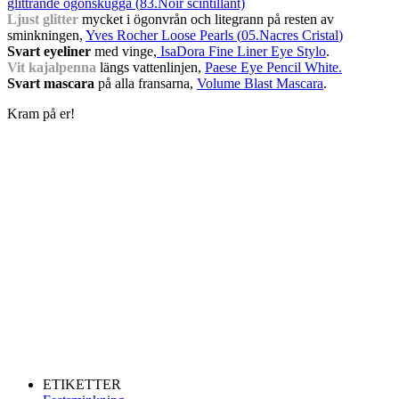
glittrande ögonskugga (
83.Noir scintillant)
Ljust glitter
mycket i ögonvrån och litegrann på resten av
sminkningen,
Yves Rocher Loose Pearls (
05.Nacres Cristal
)
Svart eyeliner
med vinge,
IsaDora Fine Liner Eye Stylo
.
Vit kajalpenna
längs vattenlinjen,
Paese Eye Pencil White.
Svart mascara
på alla fransarna,
Volume Blast Mascara
.
Kram på er!
ETIKETTER