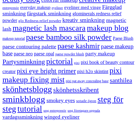
colorful makeup
Färgglad
eyeliner med vinge
everyday makeup
eyeliner
entreprenör
sminkning
färgstark sminkning
glominerals redness relief
kreativ sminkning
magnetic
powder
glo Redness relief powder
magnetic lash mascara
makeup blog
lash
paese bamboo silk powder
Paese Blush
makeup tutorial
paese kashmir
paese makeup
paese contouring palette
base
party makeup
paese neo
paese opal
paese powder blush
pictorial
Partysminkning
pixi book of beauty contour
pixi
pixi
pixi eye bright primer
creator
pixi h2o skintint
makeup fixing mist
santhilea
pixi pat away concealing base
skönhetsblogg
skönhetsskribent
sminkblogg
steg för
smokey eyes
sotade ögon
steg
tutorial
ung entreprenör
ung företagare uppsala
vardagssminkning
winged eyeliner