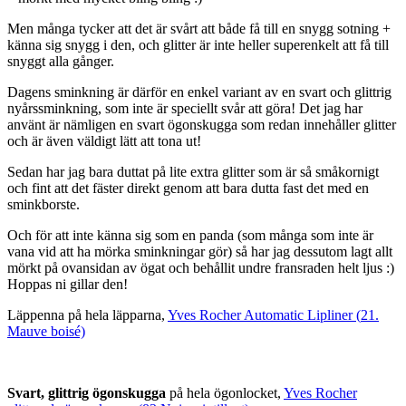
Men många tycker att det är svårt att både få till en snygg sotning +
känna sig snygg i den, och glitter är inte heller superenkelt att få till
snyggt alla gånger.
Dagens sminkning är därför en enkel variant av en svart och glittrig
nyårssminkning, som inte är speciellt svår att göra! Det jag har
använt är nämligen en svart ögonskugga som redan innehåller glitter
och är även väldigt lätt att tona ut!
Sedan har jag bara duttat på lite extra glitter som är så småkornigt
och fint att det fäster direkt genom att bara dutta fast det med en
sminkborste.
Och för att inte känna sig som en panda (som många som inte är
vana vid att ha mörka sminkningar gör) så har jag dessutom lagt allt
mörkt på ovansidan av ögat och behållit undre fransraden helt ljus :)
Hoppas ni gillar den!
Läppenna på hela läpparna,
Yves Rocher Automatic Lipliner (
21.
Mauve boisé)
Svart, glittrig ögonskugga
på hela ögonlocket,
Yves Rocher