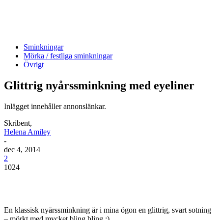
Sminkningar
Mörka / festliga sminkningar
Övrigt
Glittrig nyårssminkning med eyeliner
Inlägget innehåller annonslänkar.
Skribent,
Helena Amiley
-
dec 4, 2014
2
1024
En klassisk nyårssminkning är i mina ögon en glittrig, svart sotning
– mörkt med mycket bling bling :)