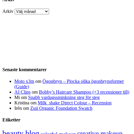
Arkiv
Senaste kommentarer
Moto x3m
om
Ögonbryn – Plocka olika ögonbrynsformer
(Guide)
AI Clips
om
Bobby’s Haircare Shampoo (+3 recensioner till)
Mi
om
Snabb vardagssminkning steg för steg
Kristina
om
Milk_shake Direct Colour – Recension
Irén
om
Zuii Organic Foundation Swatch
Etiketter
beauty blog
creative makeup