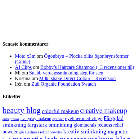
Senaste kommentarer
Moto x3m
om
Ögonbryn – Plocka olika ögonbrynsformer
(Guide)
AI Clips
om
Bobby’s Haircare Shampoo (+3 recensioner till)
Mi
om
Snabb vardagssminkning steg för steg
Kristina
om
Milk_shake Direct Colour – Recension
Irén
om
Zuii Organic Foundation Swatch
Etiketter
beauty blog
creative makeup
colorful makeup
Färgglad
eyeliner med vinge
everyday makeup
eyeliner
entreprenör
sminkning
färgstark sminkning
glominerals redness relief
kreativ sminkning
magnetic
powder
glo Redness relief powder