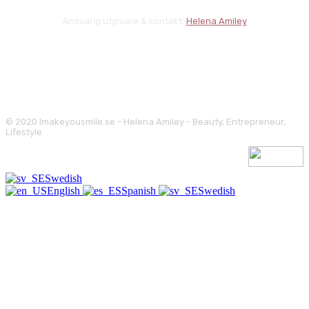
Ansvarig utgivare & kontakt:
Helena Amiley
© 2020 Imakeyousmile.se - Helena Amiley - Beauty, Entrepreneur,
Lifestyle
Swedish
English
Spanish
Swedish