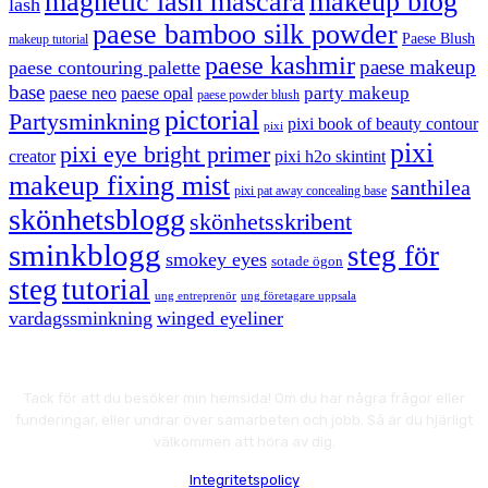
magnetic lash mascara
makeup blog
lash
paese bamboo silk powder
Paese Blush
makeup tutorial
paese kashmir
paese makeup
paese contouring palette
base
party makeup
paese neo
paese opal
paese powder blush
pictorial
Partysminkning
pixi book of beauty contour
pixi
pixi
pixi eye bright primer
creator
pixi h2o skintint
makeup fixing mist
santhilea
pixi pat away concealing base
skönhetsblogg
skönhetsskribent
sminkblogg
steg för
smokey eyes
sotade ögon
steg
tutorial
ung entreprenör
ung företagare uppsala
vardagssminkning
winged eyeliner
Tack för att du besöker min hemsida! Om du har några frågor eller
funderingar, eller undrar över samarbeten och jobb. Så är du hjärligt
välkommen att höra av dig.
Integritetspolicy