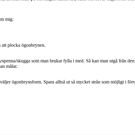
om mig:
än att plocka ögonbrynen.
 brynpenna/skugga som man brukar fylla i med. Så kan man utgå från den
man målar.
an väljer ögonbrynsform. Spara alltså ut så mycket strån som möjligt i för