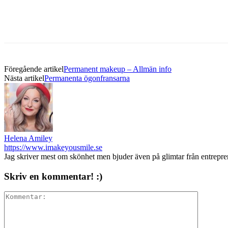
Föregående artikel
Permanent makeup – Allmän info
Nästa artikel
Permanenta ögonfransarna
Helena Amiley
https://www.imakeyousmile.se
Jag skriver mest om skönhet men bjuder även på glimtar från entrepr
Skriv en kommentar! :)