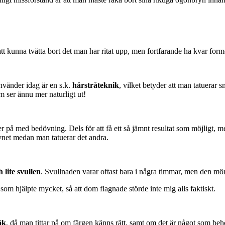
tt kunna tvätta bort det man har ritat upp, men fortfarande ha kvar forme
använder idag är en s.k.
hårstråteknik
, vilket betyder att man tatuerar s
m ser ännu mer naturligt ut!
r på med bedövning. Dels för att få ett så jämnt resultat som möjligt, 
ynet medan man tatuerar det andra.
 lite svullen
. Svullnaden varar oftast bara i några timmar, men den mörk
om hjälpte mycket, så att dom flagnade störde inte mig alls faktiskt.
ök
, då man tittar på om färgen känns rätt, samt om det är något som behöv