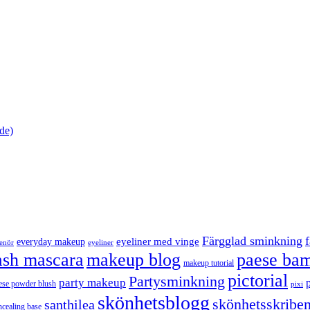
de)
Färgglad sminkning
eyeliner med vinge
everyday makeup
eyeliner
renör
ash mascara
makeup blog
paese bam
makeup tutorial
pictorial
Partysminkning
party makeup
ese powder blush
pixi
skönhetsblogg
skönhetsskriben
santhilea
ncealing base