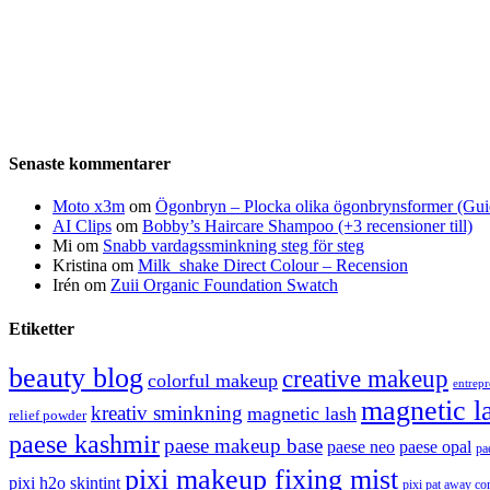
Senaste kommentarer
Moto x3m
om
Ögonbryn – Plocka olika ögonbrynsformer (Gui
AI Clips
om
Bobby’s Haircare Shampoo (+3 recensioner till)
Mi
om
Snabb vardagssminkning steg för steg
Kristina
om
Milk_shake Direct Colour – Recension
Irén
om
Zuii Organic Foundation Swatch
Etiketter
beauty blog
creative makeup
colorful makeup
entrep
magnetic l
kreativ sminkning
magnetic lash
relief powder
paese kashmir
paese makeup base
paese neo
paese opal
pa
pixi makeup fixing mist
pixi h2o skintint
pixi pat away co