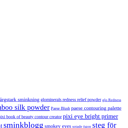
färgstark sminkning
glominerals redness relief powder
glo Redness
boo silk powder
paese contouring palette
Paese Blush
pixi eye bright primer
pixi book of beauty contour creator
sminkblogg
steg för
t
smokey eyes
sotade ögon