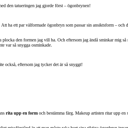
med den tatueringen jag gjorde först – ögonbrynen!
. Att ha ett par välformade ögonbryn som passar sin ansiktsform – och 
nna plocka den formen jag vill ha. Och eftersom jag ändå sminkar mig så 
 inte var så snygga osminkade.
te också, eftersom jag tycker det är så snyggt!
mans
rita upp en form
och bestämma färg. Makeup artisten ritar upp en s
ligt missförstånd är att man måste raka bort sina riktiga ögonbryn innan,