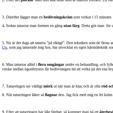
3. Därefter lägger man en
bedövningskräm
som verkar i 15 minuter.
4. Sedan tatuerar man formen en gång
utan färg
. Detta gör man för a
5. Nu är det dags att tatuera ”på riktigt”. Den tekniken som de flesta 
Up
, som jag tatuerade mig hos, har utvecklat en egen hårstråteknik so
6. Man tatuerar alltid i
flera omgångar
under en behandling, och fylle
växlar mellan ögonbrynen får bedövningen tid att verka på det ena br
7. Tatueringen ser väldigt
mörk
ut när man är klar, och är ofta
röd och
8. När tatueringen läker så
flagnar
den. Jag fick med mig en fet kräm s
9. Efter att tatueringen har läkt färdigt, så kommer man på ett
återbes