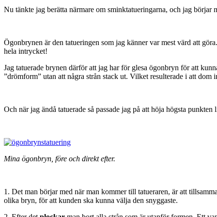
Nu tänkte jag berätta närmare om sminktatueringarna, och jag börjar 
Ögonbrynen är den tatueringen som jag känner var mest värd att göra
hela intrycket!
Jag tatuerade brynen därför att jag har för glesa ögonbryn för att ku
”drömform” utan att några strån stack ut. Vilket resulterade i att dom
Och när jag ändå tatuerade så passade jag på att höja högsta punkten li
Mina ögonbryn, före och direkt efter.
1. Det man börjar med när man kommer till tatueraren, är att tillsam
olika bryn, för att kunden ska kunna välja den snyggaste.
2. Efter det
plockar
man bort alla strån som är utanför formen. Ett van