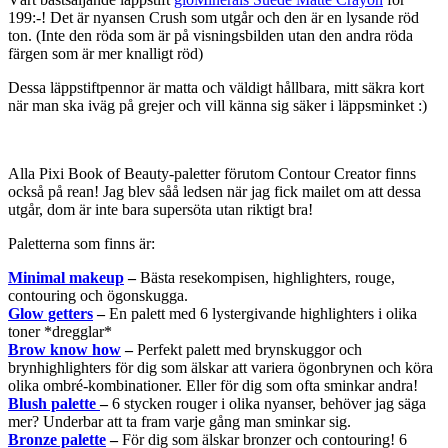
199:-! Det är nyansen Crush som utgår och den är en lysande röd
ton. (Inte den röda som är på visningsbilden utan den andra röda
färgen som är mer knalligt röd)
Dessa läppstiftpennor är matta och väldigt hållbara, mitt säkra kort
när man ska iväg på grejer och vill känna sig säker i läppsminket :)
Alla Pixi Book of Beauty-paletter förutom Contour Creator finns
också på rean! Jag blev såå ledsen när jag fick mailet om att dessa
utgår, dom är inte bara supersöta utan riktigt bra!
Paletterna som finns är:
Minimal makeup
–
Bästa resekompisen, highlighters, rouge,
contouring och ögonskugga.
Glow getters
–
En palett med 6 lystergivande highlighters i olika
toner *dregglar*
Brow know how
–
Perfekt palett med brynskuggor och
brynhighlighters för dig som älskar att variera ögonbrynen och köra
olika ombré-kombinationer. Eller för dig som ofta sminkar andra!
Blush palette
–
6 stycken rouger i olika nyanser, behöver jag säga
mer? Underbar att ta fram varje gång man sminkar sig.
Bronze palette
–
För dig som älskar bronzer och contouring! 6