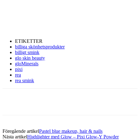
ETIKETTER
billiga skönhetsprodukter
billigt smink
glo skin beauty
gloMinerals
pixi
rea
rea smink
Föregående artikel
Pastel blue makeup, hair & nails
Nästa artikel
Highlighter med Glow – Pixi Glow-Y Powder