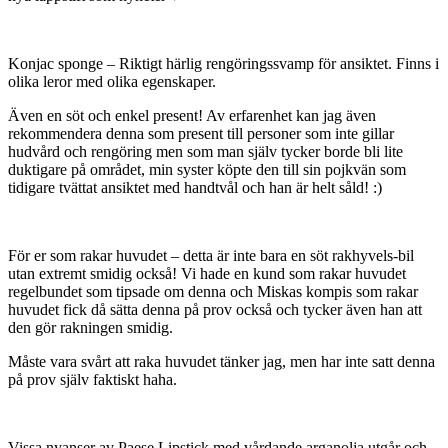
Konjac sponge – Riktigt härlig rengöringssvamp för ansiktet. Finns i
olika leror med olika egenskaper.
Även en söt och enkel present! Av erfarenhet kan jag även
rekommendera denna som present till personer som inte gillar
hudvård och rengöring men som man själv tycker borde bli lite
duktigare på området, min syster köpte den till sin pojkvän som
tidigare tvättat ansiktet med handtvål och han är helt såld! :)
För er som rakar huvudet – detta är inte bara en söt rakhyvels-bil
utan extremt smidig också! Vi hade en kund som rakar huvudet
regelbundet som tipsade om denna och Miskas kompis som rakar
huvudet fick då sätta denna på prov också och tycker även han att
den gör rakningen smidig.
Måste vara svårt att raka huvudet tänker jag, men har inte satt denna
på prov själv faktiskt haha.
Vissa nyanser av Paese Lipstick med vårdande arganolja utgår och