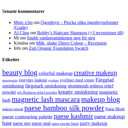
Senaste kommentarer
Moto x3m
om
Ögonbryn – Plocka olika ögonbrynsformer
(Guide)
AI Clips
om
Bobby’s Haircare Shampoo (+3 recensioner till)
Mi
om
Snabb vardagssminkning steg för steg
Kristina
om
Milk_shake Direct Colour – Recension
Irén
om
Zuii Organic Foundation Swatch
Etiketter
beauty blog
creative makeup
colorful makeup
Färgglad
eyeliner med vinge
everyday makeup
eyeliner
entreprenör
sminkning
färgstark sminkning
glominerals redness relief
kreativ sminkning
magnetic
powder
glo Redness relief powder
magnetic lash mascara
makeup blog
lash
paese bamboo silk powder
Paese Blush
makeup tutorial
paese kashmir
paese makeup
paese contouring palette
base
party makeup
paese neo
paese opal
paese powder blush