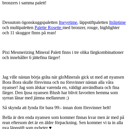
bronzers i samma palett!
Dessutom ögonskuggspaletten
Itseyetime
, läppstiftpaletten
Itsliptime
och multipaletten
Palette Rosette
med bronzer, rouge, highlighter
och 11 skuggor finns på rean!
Pixi Mesmerizing Mineral Palett finns i tre olika färgkombinationer
och innehåller 6 jättefina färger!
Jag ville nästan börja gråta när gloMinerals gick ut med att nyansen
Bora Bora skulle försvinna och nu försvinner nästan alla våra
nyanser! Jag som älskar varenda en, väldigt användbara och fina
färger. Den ljusa nyansen Blush har blivit favoriten hemma som
syrran lånar med jämna mellanrum ;)
Så skynda att fynda för bara 99:- innan dom försvinner helt!
Bella är den enda nyansen som kommer finnas kvar men är med på
rean eftersom det är en äldre förpackning. Sen kommer vi ta in alla
nya läppstift som nyheter ♥