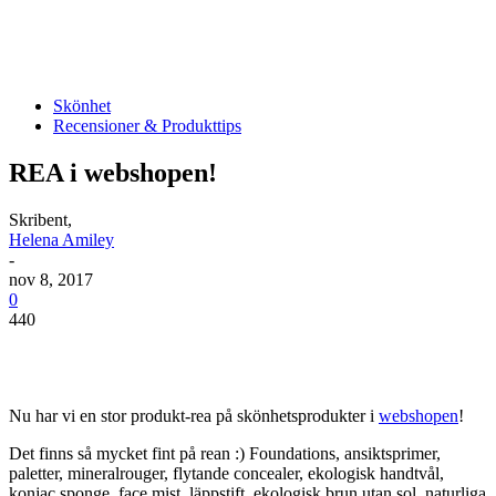
Skönhet
Recensioner & Produkttips
REA i webshopen!
Skribent,
Helena Amiley
-
nov 8, 2017
0
440
Nu har vi en stor produkt-rea på skönhetsprodukter i
webshopen
!
Det finns så mycket fint på rean :) Foundations, ansiktsprimer,
paletter, mineralrouger, flytande concealer, ekologisk handtvål,
konjac sponge, face mist, läppstift, ekologisk brun utan sol, naturliga