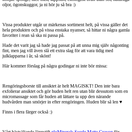
oljor, ögonskuggor, ja ni hör ju så bra :)
Vissa produkter utgår ur märkenas sortiment helt, på vissa gäller det
hela produkten och på vissa enstaka nyanser, så hittar ni några gamla
favoriter i rean så ska ni passa på.
Hade det varit jag så hade jag passat på att unna mig själv någonting
fint, men jag vill även slå ett extra slag för att vara tidig med
julklapparna i år, så skönt!
Här kommer förslag på några godingar ni inte bör missa:
Rengöringsborste till ansiktet är helt MAGISKT! Den inte bara
exfolierar ansiktet och gör huden helt ren utan blir dessutom som en
micromassage som får huden att lättare ta upp den närande
hudvården man smörjer in efter rengöringen. Huden blir så len ♥
Finns i flera färger också :)
Vårt bästsäljande läppstift
gloMinerals Suede Matte Crayon
för