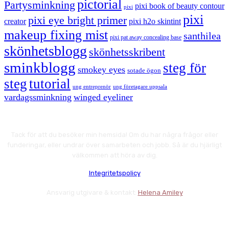
pictorial
Partysminkning
pixi book of beauty contour
pixi
pixi
pixi eye bright primer
creator
pixi h2o skintint
makeup fixing mist
santhilea
pixi pat away concealing base
skönhetsblogg
skönhetsskribent
sminkblogg
steg för
smokey eyes
sotade ögon
steg
tutorial
ung entreprenör
ung företagare uppsala
vardagssminkning
winged eyeliner
Tack för att du besöker min hemsida! Om du har några frågor eller
funderingar, eller undrar över samarbeten och jobb. Så är du hjärligt
välkommen att höra av dig.
Integritetspolicy
Ansvarig utgivare & kontakt:
Helena Amiley