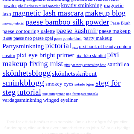
kreativ sminkning
magnetic
powder
glo Redness relief powder
magnetic lash mascara
makeup blog
lash
paese bamboo silk powder
Paese Blush
makeup tutorial
paese kashmir
paese makeup
paese contouring palette
base
party makeup
paese neo
paese opal
paese powder blush
pictorial
Partysminkning
pixi book of beauty contour
pixi
pixi
pixi eye bright primer
creator
pixi h2o skintint
makeup fixing mist
santhilea
pixi pat away concealing base
skönhetsblogg
skönhetsskribent
sminkblogg
steg för
smokey eyes
sotade ögon
steg
tutorial
ung entreprenör
ung företagare uppsala
vardagssminkning
winged eyeliner
Tack för att du besöker min hemsida! Om du har några frågor eller
funderingar, eller undrar över samarbeten och jobb. Så är du hjärligt
välkommen att höra av dig.