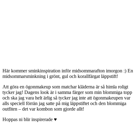
Här kommer sminkinspiration inför midsommarafton imorgon :) En
midsommarsminkning i grönt, gul och korallfärgat läppstift!
Att göra en ögonmakeup som matchar kläderna är så himla roligt
tycker jag! Dagens look är i samma färger som min blommiga topp
och ska jag vara helt ärlig så tycker jag inte att ögonmakeupen var
alls speciell förrän jag satte på mig läppstiftet och den blommiga
outfiten – det var kombon som gjorde allt!
Hoppas ni blir inspirerade ♥