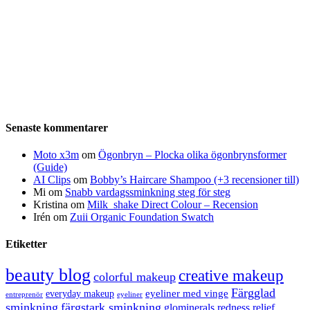
Senaste kommentarer
Moto x3m
om
Ögonbryn – Plocka olika ögonbrynsformer
(Guide)
AI Clips
om
Bobby’s Haircare Shampoo (+3 recensioner till)
Mi
om
Snabb vardagssminkning steg för steg
Kristina
om
Milk_shake Direct Colour – Recension
Irén
om
Zuii Organic Foundation Swatch
Etiketter
beauty blog
creative makeup
colorful makeup
Färgglad
eyeliner med vinge
everyday makeup
eyeliner
entreprenör
sminkning
färgstark sminkning
glominerals redness relief