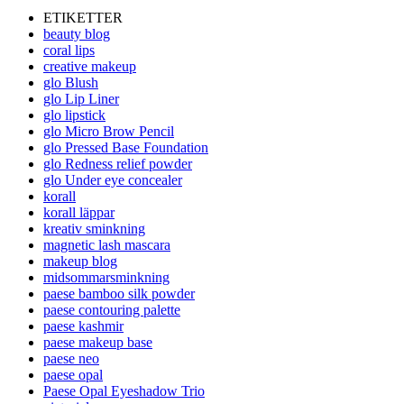
ETIKETTER
beauty blog
coral lips
creative makeup
glo Blush
glo Lip Liner
glo lipstick
glo Micro Brow Pencil
glo Pressed Base Foundation
glo Redness relief powder
glo Under eye concealer
korall
korall läppar
kreativ sminkning
magnetic lash mascara
makeup blog
midsommarsminkning
paese bamboo silk powder
paese contouring palette
paese kashmir
paese makeup base
paese neo
paese opal
Paese Opal Eyeshadow Trio