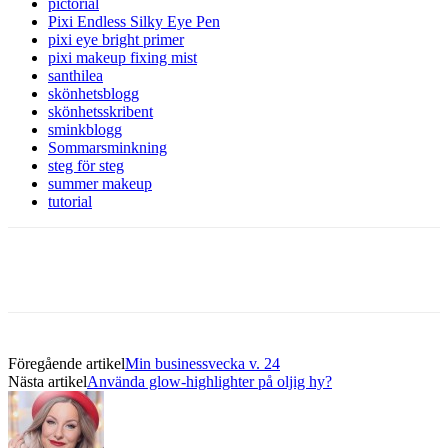
pictorial
Pixi Endless Silky Eye Pen
pixi eye bright primer
pixi makeup fixing mist
santhilea
skönhetsblogg
skönhetsskribent
sminkblogg
Sommarsminkning
steg för steg
summer makeup
tutorial
Föregående artikel
Min businessvecka v. 24
Nästa artikel
Använda glow-highlighter på oljig hy?