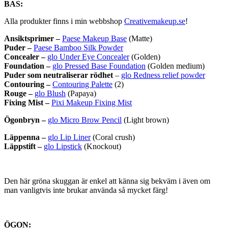
BAS:
Alla produkter finns i min webbshop
Creativemakeup.se
!
Ansiktsprimer –
Paese Makeup Base
(Matte)
Puder –
Paese Bamboo Silk Powder
Concealer –
glo Under Eye Concealer
(Golden)
Foundation –
glo Pressed Base Foundation
(Golden medium)
Puder som neutraliserar rödhet
–
glo Redness relief powder
Contouring –
Contouring Palette
(2)
Rouge –
glo Blush
(Papaya)
Fixing Mist –
Pixi Makeup Fixing Mist
Ögonbryn –
glo Micro Brow Pencil
(Light brown)
Läppenna –
glo Lip Liner
(Coral crush)
Läppstift –
glo Lipstick
(Knockout)
Den här gröna skuggan är enkel att känna sig bekväm i även om
man vanligtvis inte brukar använda så mycket färg!
ÖGON: