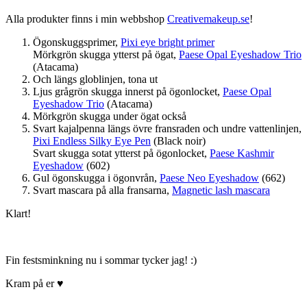
Alla produkter finns i min webbshop
Creativemakeup.se
!
Ögonskuggsprimer,
Pixi eye bright primer
Mörkgrön skugga ytterst på ögat,
Paese Opal Eyeshadow Trio
(Atacama)
Och längs globlinjen, tona ut
Ljus grågrön skugga innerst på ögonlocket,
Paese Opal
Eyeshadow Trio
(Atacama)
Mörkgrön skugga under ögat också
Svart kajalpenna längs övre fransraden och undre vattenlinjen,
Pixi Endless Silky Eye Pen
(Black noir)
Svart skugga sotat ytterst på ögonlocket,
Paese Kashmir
Eyeshadow
(602)
Gul ögonskugga i ögonvrån,
Paese Neo Eyeshadow
(662)
Svart mascara på alla fransarna,
Magnetic lash mascara
Klart!
Fin festsminkning nu i sommar tycker jag! :)
Kram på er ♥