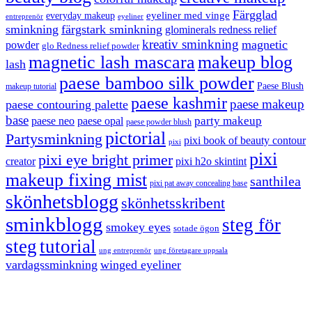
Färgglad
eyeliner med vinge
everyday makeup
eyeliner
entreprenör
sminkning
färgstark sminkning
glominerals redness relief
kreativ sminkning
magnetic
powder
glo Redness relief powder
magnetic lash mascara
makeup blog
lash
paese bamboo silk powder
Paese Blush
makeup tutorial
paese kashmir
paese makeup
paese contouring palette
base
party makeup
paese neo
paese opal
paese powder blush
pictorial
Partysminkning
pixi book of beauty contour
pixi
pixi
pixi eye bright primer
creator
pixi h2o skintint
makeup fixing mist
santhilea
pixi pat away concealing base
skönhetsblogg
skönhetsskribent
sminkblogg
steg för
smokey eyes
sotade ögon
steg
tutorial
ung entreprenör
ung företagare uppsala
vardagssminkning
winged eyeliner