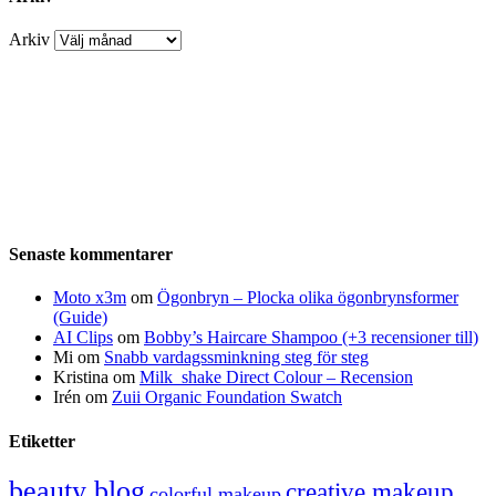
Arkiv
Senaste kommentarer
Moto x3m
om
Ögonbryn – Plocka olika ögonbrynsformer
(Guide)
AI Clips
om
Bobby’s Haircare Shampoo (+3 recensioner till)
Mi
om
Snabb vardagssminkning steg för steg
Kristina
om
Milk_shake Direct Colour – Recension
Irén
om
Zuii Organic Foundation Swatch
Etiketter
beauty blog
creative makeup
colorful makeup