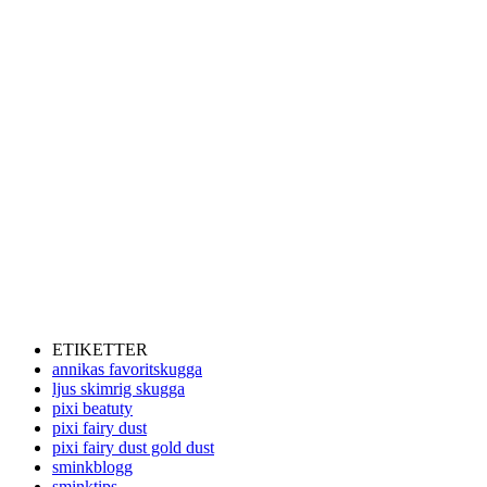
ETIKETTER
annikas favoritskugga
ljus skimrig skugga
pixi beatuty
pixi fairy dust
pixi fairy dust gold dust
sminkblogg
sminktips