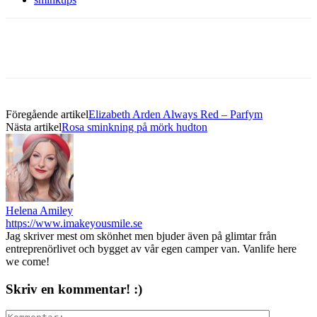
Föregående artikel
Elizabeth Arden Always Red – Parfym
Nästa artikel
Rosa sminkning på mörk hudton
Helena Amiley
https://www.imakeyousmile.se
Jag skriver mest om skönhet men bjuder även på glimtar från
entreprenörlivet och bygget av vår egen camper van. Vanlife here
we come!
Skriv en kommentar! :)