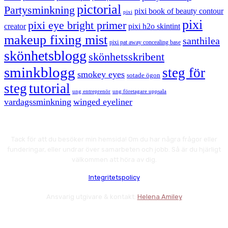
pictorial
Partysminkning
pixi book of beauty contour
pixi
pixi
pixi eye bright primer
creator
pixi h2o skintint
makeup fixing mist
santhilea
pixi pat away concealing base
skönhetsblogg
skönhetsskribent
sminkblogg
steg för
smokey eyes
sotade ögon
steg
tutorial
ung entreprenör
ung företagare uppsala
vardagssminkning
winged eyeliner
Tack för att du besöker min hemsida! Om du har några frågor eller
funderingar, eller undrar över samarbeten och jobb. Så är du hjärligt
välkommen att höra av dig.
Integritetspolicy
Ansvarig utgivare & kontakt:
Helena Amiley