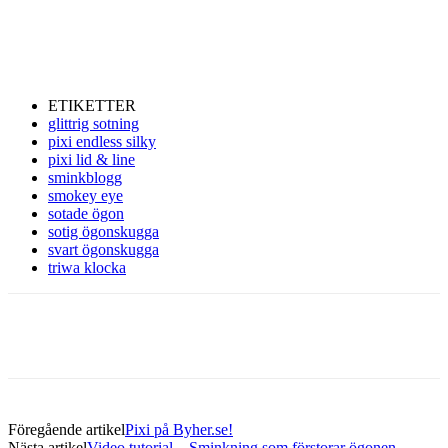
ETIKETTER
glittrig sotning
pixi endless silky
pixi lid & line
sminkblogg
smokey eye
sotade ögon
sotig ögonskugga
svart ögonskugga
triwa klocka
Föregående artikel
Pixi på Byher.se!
Nästa artikel
Video tutorial – Sminkning som förstorar ögonen