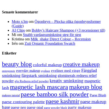
Senaste kommentarer
Moto x3m
om
Ögonbryn – Plocka olika ögonbrynsformer
(Guide)
AI Clips
om
Bobby’s Haircare Shampoo (+3 recensioner till)
Mi
om
Snabb vardagssminkning steg för steg
Kristina
om
Milk_shake Direct Colour – Recension
Irén
om
Zuii Organic Foundation Swatch
Etiketter
beauty blog
creative makeup
colorful makeup
Färgglad
eyeliner med vinge
everyday makeup
eyeliner
entreprenör
sminkning
färgstark sminkning
glominerals redness relief
kreativ sminkning
magnetic
powder
glo Redness relief powder
magnetic lash mascara
makeup blog
lash
paese bamboo silk powder
Paese Blush
makeup tutorial
paese kashmir
paese makeup
paese contouring palette
base
party makeup
paese neo
paese opal
paese powder blush