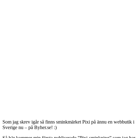
Som jag skrev igår så finns sminkmärket Pixi på ännu en webbutik i
Sverige nu – på Byher.se! :)
Så här kommer min första publicerade ”Pixi-sminkning” som jag har