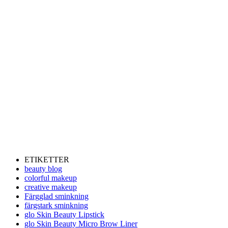
ETIKETTER
beauty blog
colorful makeup
creative makeup
Färgglad sminkning
färgstark sminkning
glo Skin Beauty Lipstick
glo Skin Beauty Micro Brow Liner