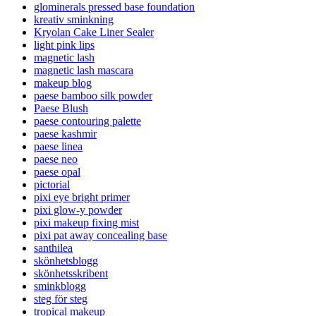
glominerals pressed base foundation
kreativ sminkning
Kryolan Cake Liner Sealer
light pink lips
magnetic lash
magnetic lash mascara
makeup blog
paese bamboo silk powder
Paese Blush
paese contouring palette
paese kashmir
paese linea
paese neo
paese opal
pictorial
pixi eye bright primer
pixi glow-y powder
pixi makeup fixing mist
pixi pat away concealing base
santhilea
skönhetsblogg
skönhetsskribent
sminkblogg
steg för steg
tropical makeup