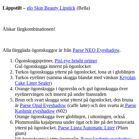
Läppstift –
glo Skin Beauty Lipstick
(Bella)
Älskar färgkombinationen!
Alla färgglada ögonskuggor är från
Paese NEO Eyeshadow
.
Ögonskuggsprimer,
Pixi eye bright primer
Gul ögonskugga innerst på ögonlocket
Turkos ögonskugga ytterst på ögonlocket, tona ut i globlinjen
Turkos eyeliner (samma skugga blandat med vätskan
Kryolan
Cake Liner Sealer
)
Orange ögonskugga i ögonvrån och gul ögonskugga över
eyelinervingen och innerst på undre fransraden
Brun och svart skugga sotat ytterst på ögonlocket, den bruna
är
Paese Opal Eyeshadow
(caffe latte) och den svarta är
Paese
Kashmir eyeshadow
(602)
Orange ögonskugga över globlinjen, i uttoningen, också
Plommonlila kajalpenna under ögat och lite på det brunsvarta
ytterst på ögonlocket,
Paese Linea Automatic Liner
(Plum
glam)
Vit ögonskugga i yttre ögonvrån,
Paese kashmir eyeshadow