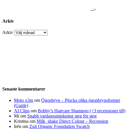
-->
Arkiv
Arkiv
Senaste kommentarer
Moto x3m
om
Ögonbryn – Plocka olika ögonbrynsformer
(Guide)
AI Clips
om
Bobby’s Haircare Shampoo (+3 recensioner till)
Mi
om
Snabb vardagssminkning steg för steg
Kristina
om
Milk_shake Direct Colour – Recension
Irén
om
Zuii Organic Foundation Swatch