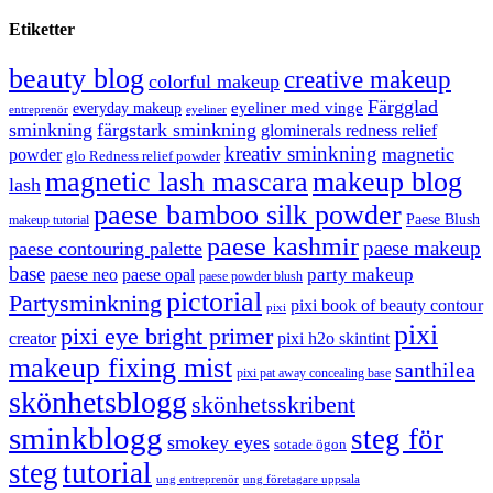
Etiketter
beauty blog
creative makeup
colorful makeup
Färgglad
eyeliner med vinge
everyday makeup
eyeliner
entreprenör
sminkning
färgstark sminkning
glominerals redness relief
kreativ sminkning
magnetic
powder
glo Redness relief powder
magnetic lash mascara
makeup blog
lash
paese bamboo silk powder
Paese Blush
makeup tutorial
paese kashmir
paese makeup
paese contouring palette
base
party makeup
paese neo
paese opal
paese powder blush
pictorial
Partysminkning
pixi book of beauty contour
pixi
pixi
pixi eye bright primer
creator
pixi h2o skintint
makeup fixing mist
santhilea
pixi pat away concealing base
skönhetsblogg
skönhetsskribent
sminkblogg
steg för
smokey eyes
sotade ögon
steg
tutorial
ung entreprenör
ung företagare uppsala