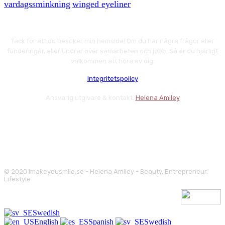
vardagssminkning
winged eyeliner
Tack för att du besöker min hemsida! Om du har några frågor eller
funderingar, eller undrar över samarbeten och jobb. Så är du hjärligt
välkommen att höra av dig.
Integritetspolicy
Ansvarig utgivare & kontakt:
Helena Amiley
© 2020 Imakeyousmile.se - Helena Amiley - Beauty, Entrepreneur,
Lifestyle
Swedish
English
Spanish
Swedish