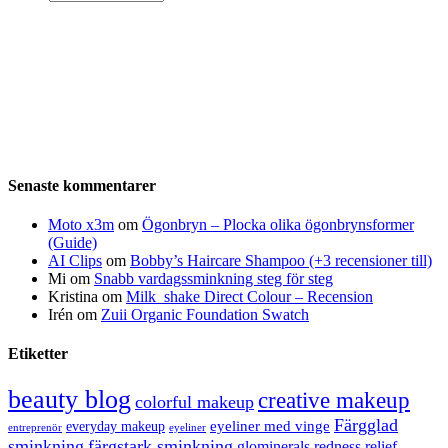
Senaste kommentarer
Moto x3m
om
Ögonbryn – Plocka olika ögonbrynsformer
(Guide)
AI Clips
om
Bobby’s Haircare Shampoo (+3 recensioner till)
Mi
om
Snabb vardagssminkning steg för steg
Kristina
om
Milk_shake Direct Colour – Recension
Irén
om
Zuii Organic Foundation Swatch
Etiketter
beauty blog
creative makeup
colorful makeup
Färgglad
eyeliner med vinge
everyday makeup
eyeliner
entreprenör
sminkning
färgstark sminkning
glominerals redness relief