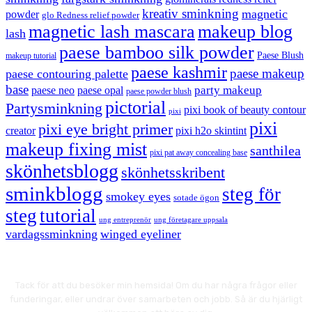
kreativ sminkning
magnetic
powder
glo Redness relief powder
magnetic lash mascara
makeup blog
lash
paese bamboo silk powder
Paese Blush
makeup tutorial
paese kashmir
paese makeup
paese contouring palette
base
party makeup
paese neo
paese opal
paese powder blush
pictorial
Partysminkning
pixi book of beauty contour
pixi
pixi
pixi eye bright primer
creator
pixi h2o skintint
makeup fixing mist
santhilea
pixi pat away concealing base
skönhetsblogg
skönhetsskribent
sminkblogg
steg för
smokey eyes
sotade ögon
steg
tutorial
ung entreprenör
ung företagare uppsala
vardagssminkning
winged eyeliner
Tack för att du besöker min hemsida! Om du har några frågor eller
funderingar, eller undrar över samarbeten och jobb. Så är du hjärligt