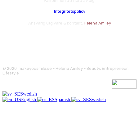
välkommen att höra av dig.
Integritetspolicy
Ansvarig utgivare & kontakt:
Helena Amiley
© 2020 Imakeyousmile.se - Helena Amiley - Beauty, Entrepreneur,
Lifestyle
Swedish
English
Spanish
Swedish